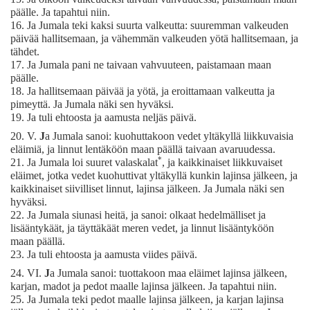
päälle. Ja tapahtui niin.
16.
Ja Jumala teki kaksi suurta valkeutta: suuremman valkeuden
päivää hallitsemaan, ja vähemmän valkeuden yötä hallitsemaan, ja
tähdet.
17.
Ja Jumala pani ne taivaan vahvuuteen, paistamaan maan
päälle.
18.
Ja hallitsemaan päivää ja yötä, ja eroittamaan valkeutta ja
pimeyttä. Ja Jumala näki sen hyväksi.
19.
Ja tuli ehtoosta ja aamusta neljäs päivä.
20.
V.
J
a Jumala sanoi: kuohuttakoon vedet yltäkyllä liikkuvaisia
eläimiä, ja linnut lentäköön maan päällä taivaan avaruudessa.
*
21.
Ja Jumala loi suuret valaskalat
, ja kaikkinaiset liikkuvaiset
eläimet, jotka vedet kuohuttivat yltäkyllä kunkin lajinsa jälkeen, ja
kaikkinaiset siivilliset linnut, lajinsa jälkeen. Ja Jumala näki sen
hyväksi.
22.
Ja Jumala siunasi heitä, ja sanoi: olkaat hedelmälliset ja
lisääntykäät, ja täyttäkäät meren vedet, ja linnut lisääntyköön
maan päällä.
23.
Ja tuli ehtoosta ja aamusta viides päivä.
24.
VI.
J
a Jumala sanoi: tuottakoon maa eläimet lajinsa jälkeen,
karjan, madot ja pedot maalle lajinsa jälkeen. Ja tapahtui niin.
25.
Ja Jumala teki pedot maalle lajinsa jälkeen, ja karjan lajinsa