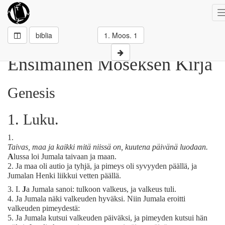
biblia
1. Moos. 1
Ensimäinen Moseksen Kirja
Genesis
1. Luku.
1.
Taivas, maa ja kaikki mitä niissä on, kuutena päivänä luodaan.
A
lussa loi Jumala taivaan ja maan.
2.
Ja maa oli autio ja tyhjä, ja pimeys oli syvyyden päällä, ja
Jumalan Henki liikkui vetten päällä.
3.
I.
J
a Jumala sanoi:
tulkoon valkeus, ja valkeus tuli.
4.
Ja Jumala näki valkeuden hyväksi. Niin Jumala eroitti
valkeuden pimeydestä:
5.
Ja Jumala kutsui valkeuden päiväksi, ja pimeyden kutsui hän