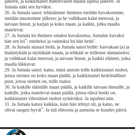
jälkeen, ja kaikkinaiset matelevaiset maalla lajinsa jälkeen. Ja
Jumala näki sen hyväksi.
26.
Ja Jumala sanoi:
tehkäämme ihminen meidän kuvaksemme,
meidän muotomme jälkeen: ja he vallitkaan kalat meressä, ja
taivaan linnut, ja karjan ja koko maan, ja kaikki, jotka maalla
matelevat.
27.
Ja Jumala loi ihmisen omaksi kuvaksensa, Jumalan kuvaksi
*
+
hän sen loi
: mieheksi ja vaimoksi loi hän heitä
.
28.
Ja Jumala siunasi heitä, ja Jumala sanoi heille: kasvakaat (a) ja
lisääntykäät ja täyttäkäät maata, ja tehkäät se teillenne alamaiseksi;
ja vallitkaat kalat meressä, ja taivaan linnut, ja kaikki eläimet, jotka
maalla liikkuvat.
29.
Ja Jumala sanoi: katso, minä annoin teille kaikkinaiset ruohot,
joissa siemen on koko maan päällä, ja kaikkinaiset hedelmälliset
puut, joissa siemen on, teille ruaksi
30.
Ja kaikille eläimille maan päällä, ja kaikille taivaan linnuille, ja
kaikille, jotka matelevat maan päällä, joissa elävä henki on,
kaikkinaiset viheriäiset ruohot syötäväksi. Ja tapahtui niin.
31.
Ja Jumala katsoi kaikkia, kuin hän tehnyt oli, ja katso, ne
*
olivat sangen hyvät
. Ja tuli ehtoosta ja aamusta se kuudes päivä.