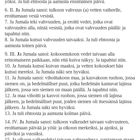
yöksi. Ja tuli ehtoosta ja aamusta ensimäinen päivä.
6.
II.
J
a Jumala sanoi: tulkoon vahvuus (a) vetten vaiheelle,
eroittamaan vesiä vesistä.
7.
Ja Jumala teki vahvuuden, ja eroitti vedet, jotka ovat
vahvuuden alla, niistä vesistä, jotka ovat vahvuuden päällä: ja
tapahtui niin.
8.
Ja Jumala kutsui vahvuuden taivaaksi. Ja tuli ehtoosta ja
aamusta toinen päivä.
9.
III.
J
a Jumala sanoi: kokoontukoon vedet taivaan alla
erinomaiseen paikkaan, niin että kuiva näkyy. Ja tapahtui niin.
10.
Ja Jumala kutsui kuivan maaksi, ja vetten kokoukset hän
kutsui mereksi. Ja Jumala näki sen hyväksi.
11.
Ja Jumala sanoi: vihoittakoon maa, ja kasvakoon ruohon, jossa
siemen on, ja hedelmälliset puut, jotka hedelmän kantavat lajinsa
jälkeen, jossa sen siemen on maan päällä. Ja tapahtui niin.
12.
Ja maa vihoitti ja kasvoi ruohon, jossa siemen oli lajinsa
jälkeen, ja hedelmälliset puut, joiden siemen oli itsessänsä lajinsa
jälkeen. Ja Jumala näki sen hyväksi.
13.
Ja tuli ehtoosta ja aamusta kolmas päivä.
14.
IV.
J
a Jumala sanoi: tulkoon valkeudet taivaan vahvuuteen,
eroittamaan päivää ja yötä: ja olkoon merkeiksi, ja ajoiksi, ja
päiviksi ja vuosiksi.
15.
Ja olkoon valkeudeksi taivaan vahvuudessa, paistamaan maan