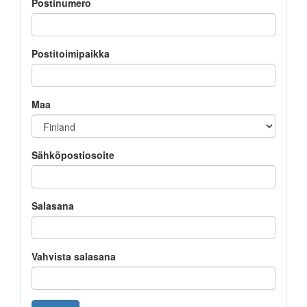
Postinumero
Postitoimipaikka
Maa
Sähköpostiosoite
Salasana
Vahvista salasana