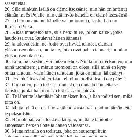
saavat elää.
26.
Sillä niinkuin Isällä on elämä itsessänsä, niin hän on antanut
elämän myös Pojalle, niin että myös hänellä on elämä itsessänsä.
27.
Ja hän on antanut hänelle vallan tuomita, koska hän on
Ihmisen Poika.
28.
Älkää ihmetelkö tätä, sillä hetki tulee, jolloin kaikki, jotka
haudoissa ovat, kuulevat hänen äänensä
29.
ja tulevat esiin, ne, jotka ovat hyvää tehneet, elämän
ylösnousemukseen, mutta ne, jotka ovat pahaa tehneet, tuomion
ylösnousemukseen.
30.
En minä itsestäni voi mitään tehdä. Niinkuin minä kuulen, niin
minä tuomitsen; ja minun tuomioni on oikea, sillä minä en kysy
omaa tahtoani, vaan hänen tahtoaan, joka on minut lähettänyt.
31.
Jos minä itsestäni todistan, ei minun todistukseni ole pätevä.
32.
On toinen, joka todistaa minusta, ja minä tiedän, että se
todistus, jonka hän minusta todistaa, on pätevä.
33.
Te lähetitte lähettiläät Johanneksen luo, ja hän todisti sen, mikä
totta on.
34.
Mutta minä en ota ihmiseltä todistusta, vaan puhun tämän, että
te pelastuisitte.
35.
Hän oli palava ja loistava lamppu, mutta te tahdoitte
ainoastaan hetken iloitella hänen valossansa.
36.
Mutta minulla on todistus, joka on suurempi kuin
Johanneksen; sillä ne teot, jotka Isä on antanut minun