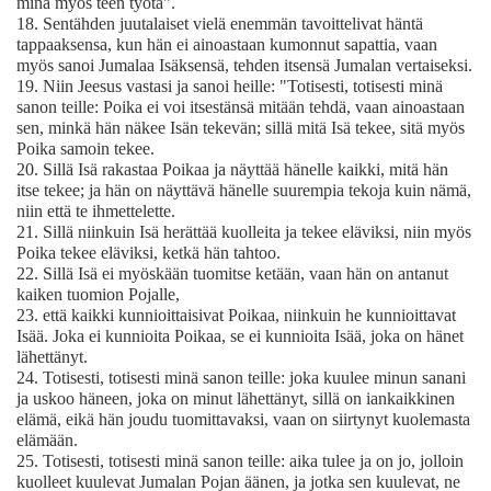
minä myös teen työtä".
18.
Sentähden juutalaiset vielä enemmän tavoittelivat häntä
tappaaksensa, kun hän ei ainoastaan kumonnut sapattia, vaan
myös sanoi Jumalaa Isäksensä, tehden itsensä Jumalan vertaiseksi.
19.
Niin Jeesus vastasi ja sanoi heille: "Totisesti, totisesti minä
sanon teille: Poika ei voi itsestänsä mitään tehdä, vaan ainoastaan
sen, minkä hän näkee Isän tekevän; sillä mitä Isä tekee, sitä myös
Poika samoin tekee.
20.
Sillä Isä rakastaa Poikaa ja näyttää hänelle kaikki, mitä hän
itse tekee; ja hän on näyttävä hänelle suurempia tekoja kuin nämä,
niin että te ihmettelette.
21.
Sillä niinkuin Isä herättää kuolleita ja tekee eläviksi, niin myös
Poika tekee eläviksi, ketkä hän tahtoo.
22.
Sillä Isä ei myöskään tuomitse ketään, vaan hän on antanut
kaiken tuomion Pojalle,
23.
että kaikki kunnioittaisivat Poikaa, niinkuin he kunnioittavat
Isää. Joka ei kunnioita Poikaa, se ei kunnioita Isää, joka on hänet
lähettänyt.
24.
Totisesti, totisesti minä sanon teille: joka kuulee minun sanani
ja uskoo häneen, joka on minut lähettänyt, sillä on iankaikkinen
elämä, eikä hän joudu tuomittavaksi, vaan on siirtynyt kuolemasta
elämään.
25.
Totisesti, totisesti minä sanon teille: aika tulee ja on jo, jolloin
kuolleet kuulevat Jumalan Pojan äänen, ja jotka sen kuulevat, ne