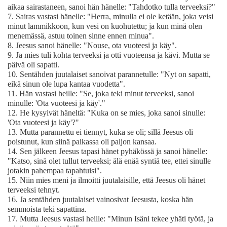
aikaa sairastaneen, sanoi hän hänelle: "Tahdotko tulla terveeksi?"
7.
Sairas vastasi hänelle: "Herra, minulla ei ole ketään, joka veisi
minut lammikkoon, kun vesi on kuohutettu; ja kun minä olen
menemässä, astuu toinen sinne ennen minua".
8.
Jeesus sanoi hänelle: "Nouse, ota vuoteesi ja käy".
9.
Ja mies tuli kohta terveeksi ja otti vuoteensa ja kävi. Mutta se
päivä oli sapatti.
10.
Sentähden juutalaiset sanoivat parannetulle: "Nyt on sapatti,
eikä sinun ole lupa kantaa vuodetta".
11.
Hän vastasi heille: "Se, joka teki minut terveeksi, sanoi
minulle: 'Ota vuoteesi ja käy'."
12.
He kysyivät häneltä: "Kuka on se mies, joka sanoi sinulle:
'Ota vuoteesi ja käy'?"
13.
Mutta parannettu ei tiennyt, kuka se oli; sillä Jeesus oli
poistunut, kun siinä paikassa oli paljon kansaa.
14.
Sen jälkeen Jeesus tapasi hänet pyhäkössä ja sanoi hänelle:
"Katso, sinä olet tullut terveeksi; älä enää syntiä tee, ettei sinulle
jotakin pahempaa tapahtuisi".
15.
Niin mies meni ja ilmoitti juutalaisille, että Jeesus oli hänet
terveeksi tehnyt.
16.
Ja sentähden juutalaiset vainosivat Jeesusta, koska hän
semmoista teki sapattina.
17.
Mutta Jeesus vastasi heille: "Minun Isäni tekee yhäti työtä, ja