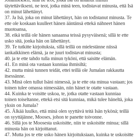
täytettävikseni, ne teot, jotka minä teen, todistavat minusta, että Isä
on minut lähettänyt.
37.
Ja Isä, joka on minut lähettänyt, hän on todistanut minusta. Te
ette ole koskaan kuulleet hänen ääntänsä ettekä nähneet hänen
muotoansa,
38.
eikä teillä ole hänen sanaansa teissä pysyväisenä; sillä te ette
usko sitä, jonka hän on lähettänyt.
39.
Te tutkitte kirjoituksia, sillä teillä on mielestänne niissä
iankaikkinen elämä, ja ne juuri todistavat minusta;
40.
ja te ette tahdo tulla minun tyköni, että saisitte elämän.
41.
En minä ota vastaan kunniaa ihmisiltä;
42.
mutta minä tunnen teidät, ettei teillä ole Jumalan rakkautta
itsessänne.
43.
Minä olen tullut Isäni nimessä, ja te ette ota minua vastaan; jos
toinen tulee omassa nimessään, niin hänet te otatte vastaan.
44.
Kuinka te voisitte uskoa, te, jotka otatte vastaan kunniaa
toinen toiseltanne, ettekä etsi sitä kunniaa, mikä tulee häneltä, joka
yksin on Jumala?
45.
Älkää luulko, että minä olen syyttävä teitä Isän tykönä; teillä
on syyttäjänne, Mooses, johon te panette toivonne.
46.
Sillä jos te Moosesta uskoisitte, niin te uskoisitte minua; sillä
minusta hän on kirjoittanut.
47.
Mutta jos te ette usko hänen kirjoituksiaan, kuinka te uskoisitte