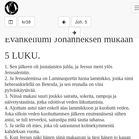
kr38
Joh. 5
Evankeliumi Johanneksen mukaan
5 LUKU.
1.
S
en jälkeen oli juutalaisten juhla, ja Jeesus meni ylös
Jerusalemiin.
2.
Ja Jerusalemissa on Lammasportin luona lammikko, jonka nimi
hebreankielellä on Betesda, ja sen reunalla on viisi
pylväskäytävää.
3.
Niissä makasi suuri joukko sairaita, sokeita, rampoja ja
näivetystautisia, jotka odottivat veden liikuttamista.
4.
Ajoittain astui näet enkeli alas lammikkoon ja kuohutti veden.
Joka silloin veden kuohuttamisen jälkeen ensimmäisenä siihen
astui, se tuli terveeksi, sairastipa mitä tautia tahansa.
5.
Ja siellä oli mies, joka oli sairastanut kolmekymmentä
kahdeksan vuotta.
6.
Kun Jeesus näki hänen siinä makaavan ja tiesi hänen jo kauan