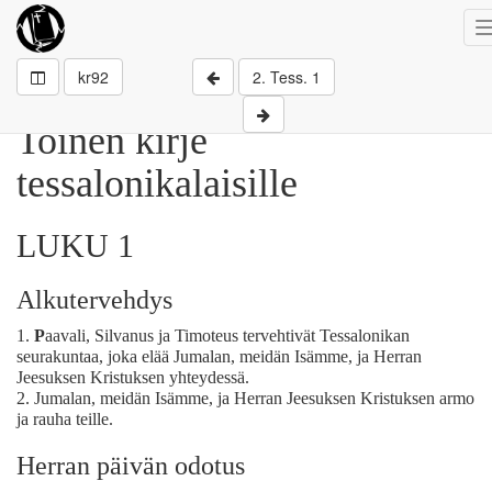
kr92
2. Tess. 1
Toinen kirje
tessalonikalaisille
LUKU 1
Alkutervehdys
1.
P
aavali, Silvanus ja Timoteus tervehtivät Tessalonikan
seurakuntaa, joka elää Jumalan, meidän Isämme, ja Herran
Jeesuksen Kristuksen yhteydessä.
2.
Jumalan, meidän Isämme, ja Herran Jeesuksen Kristuksen armo
ja rauha teille.
Herran päivän odotus