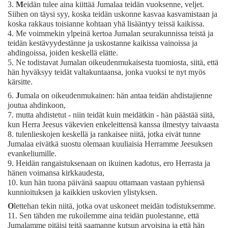
3.
M
eidän tulee aina kiittää Jumalaa teidän vuoksenne, veljet.
Siihen on täysi syy, koska teidän uskonne kasvaa kasvamistaan ja
koska rakkaus toisianne kohtaan yhä lisääntyy teissä kaikissa.
4.
Me voimmekin ylpeinä kertoa Jumalan seurakunnissa teistä ja
teidän kestävyydestänne ja uskostanne kaikissa vainoissa ja
ahdingoissa, joiden keskellä elätte.
5.
Ne todistavat Jumalan oikeudenmukaisesta tuomiosta, siitä, että
hän hyväksyy teidät valtakuntaansa, jonka vuoksi te nyt myös
kärsitte.
6.
J
umala on oikeudenmukainen: hän antaa teidän ahdistajienne
joutua ahdinkoon,
7.
mutta ahdistetut - niin teidät kuin meidätkin - hän päästää siitä,
kun Herra Jeesus väkevien enkeleittensä kanssa ilmestyy taivaasta
8.
tulenlieskojen keskellä ja rankaisee niitä, jotka eivät tunne
Jumalaa eivätkä suostu olemaan kuuliaisia Herramme Jeesuksen
evankeliumille.
9.
Heidän rangaistuksenaan on ikuinen kadotus, ero Herrasta ja
hänen voimansa kirkkaudesta,
10.
kun hän tuona päivänä saapuu ottamaan vastaan pyhiensä
kunnioituksen ja kaikkien uskovien ylistyksen.
O
lettehan tekin niitä, jotka ovat uskoneet meidän todistuksemme.
11.
Sen tähden me rukoilemme aina teidän puolestanne, että
Jumalamme pitäisi teitä saamanne kutsun arvoisina ja että hän