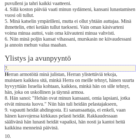
puvulleni ja tahri kaikki vaatteeni.
4.
Sillä koston päivää vaati minun sydämeni, kansani lunastamisen
vuosi oli tullut.
5.
Minä katselin ympärilleni, mutta ei ollut yhtään auttajaa. Minä
ihmettelin, ettei ketään tullut tuekseni. Vain oman käsivarteni
voima minua auttoi, vain oma kiivauteni minua vahvisti.
6.
Niin minä poljin kansat vihassani, murskasin ne kiivaudessani
ja annoin mehun valua maahan.
Ylistys ja avunpyyntö
7.
H
erran armotöitä minä julistan, Herran ylistettäviä tekoja,
muistaen kaikkea sitä, minkä Herra on meille tehnyt, hänen suurta
hyvyyttään Israelia kohtaan, kaikkea, minkä hän on sille tehnyt,
hän, joka on uskollinen ja täynnä armoa.
8.
Hän sanoi: "Hehän ovat minun kansaani, omia lapsiani, jotka
eivät minusta luovu." Niin hän tuli heidän pelastajakseen,
9.
vapautti heidät ahdingosta. Ei sanansaattaja, ei enkeli, vaan
hänen kasvojensa kirkkaus pelasti heidät. Rakkaudessaan
säälivänä hän lunasti heidät vapaiksi, hän nosti ja kantoi heitä
kaikkina menneinä päivinä.
10.