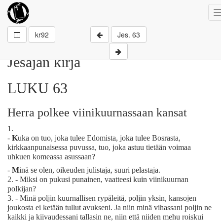
kr92
Jes. 63
Jesajan kirja
LUKU 63
Herra polkee viinikuurnassaan kansat
1.
-
K
uka on tuo, joka tulee Edomista, joka tulee Bosrasta,
kirkkaanpunaisessa puvussa, tuo, joka astuu tietään voimaa
uhkuen komeassa asussaan?
-
M
inä se olen, oikeuden julistaja, suuri pelastaja.
2.
- Miksi on pukusi punainen, vaatteesi kuin viinikuurnan
polkijan?
3.
- Minä poljin kuurnallisen rypäleitä, poljin yksin, kansojen
joukosta ei ketään tullut avukseni. Ja niin minä vihassani poljin ne
kaikki ja kiivaudessani tallasin ne, niin että niiden mehu roiskui