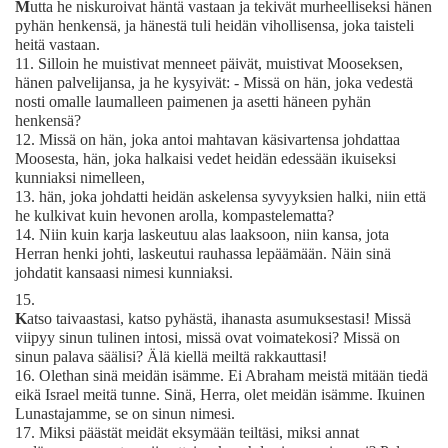
M
utta he niskuroivat häntä vastaan ja tekivät murheelliseksi hänen
pyhän henkensä, ja hänestä tuli heidän vihollisensa, joka taisteli
heitä vastaan.
11.
Silloin he muistivat menneet päivät, muistivat Mooseksen,
hänen palvelijansa, ja he kysyivät: - Missä on hän, joka vedestä
nosti omalle laumalleen paimenen ja asetti häneen pyhän
henkensä?
12.
Missä on hän, joka antoi mahtavan käsivartensa johdattaa
Moosesta, hän, joka halkaisi vedet heidän edessään ikuiseksi
kunniaksi nimelleen,
13.
hän, joka johdatti heidän askelensa syvyyksien halki, niin että
he kulkivat kuin hevonen arolla, kompastelematta?
14.
Niin kuin karja laskeutuu alas laaksoon, niin kansa, jota
Herran henki johti, laskeutui rauhassa lepäämään. Näin sinä
johdatit kansaasi nimesi kunniaksi.
15.
K
atso taivaastasi, katso pyhästä, ihanasta asumuksestasi! Missä
viipyy sinun tulinen intosi, missä ovat voimatekosi? Missä on
sinun palava säälisi? Älä kiellä meiltä rakkauttasi!
16.
Olethan sinä meidän isämme. Ei Abraham meistä mitään tiedä
eikä Israel meitä tunne. Sinä, Herra, olet meidän isämme. Ikuinen
Lunastajamme, se on sinun nimesi.
17.
Miksi päästät meidät eksymään teiltäsi, miksi annat