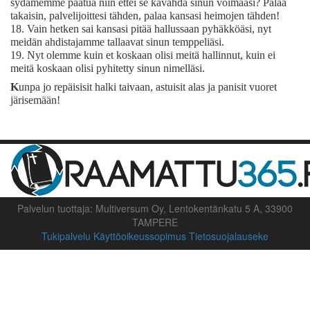
sydämemme paatua niin ettei se kavahda sinun voimaasi? Palaa
takaisin, palvelijoittesi tähden, palaa kansasi heimojen tähden!
18.
Vain hetken sai kansasi pitää hallussaan pyhäkköäsi, nyt
meidän ahdistajamme tallaavat sinun temppeliäsi.
19.
Nyt olemme kuin et koskaan olisi meitä hallinnut, kuin ei
meitä koskaan olisi pyhitetty sinun nimelläsi.
K
unpa jo repäisisit halki taivaan, astuisit alas ja panisit vuoret
järisemään!
Palvelun tuottaja: Multiversum Oy, Lentokentänkatu 5 A, 33900
TAMPERE
Tukipalvelu
Käyttöoikeussopimus
Tietosuojalauseke