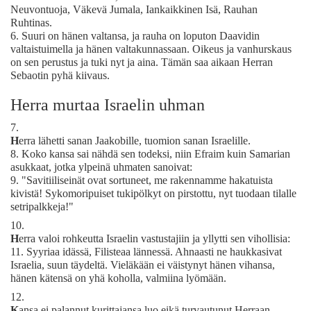
Neuvontuoja, Väkevä Jumala, Iankaikkinen Isä, Rauhan
Ruhtinas.
6.
Suuri on hänen valtansa, ja rauha on loputon Daavidin
valtaistuimella ja hänen valtakunnassaan. Oikeus ja vanhurskaus
on sen perustus ja tuki nyt ja aina. Tämän saa aikaan Herran
Sebaotin pyhä kiivaus.
Herra murtaa Israelin uhman
7.
H
erra lähetti sanan Jaakobille, tuomion sanan Israelille.
8.
Koko kansa sai nähdä sen todeksi, niin Efraim kuin Samarian
asukkaat, jotka ylpeinä uhmaten sanoivat:
9.
"Savitiiliseinät ovat sortuneet, me rakennamme hakatuista
kivistä! Sykomoripuiset tukipölkyt on pirstottu, nyt tuodaan tilalle
setripalkkeja!"
10.
H
erra valoi rohkeutta Israelin vastustajiin ja yllytti sen vihollisia:
11.
Syyriaa idässä, Filisteaa lännessä. Ahnaasti ne haukkasivat
Israelia, suun täydeltä. Vieläkään ei väistynyt hänen vihansa,
hänen kätensä on yhä koholla, valmiina lyömään.
12.
K
ansa ei palannut kurittajansa luo eikä turvautunut Herraan