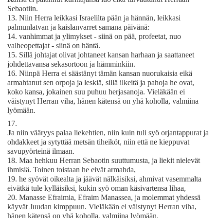
Sebaotiin.
13.
Niin Herra leikkasi Israelilta pään ja hännän, leikkasi
palmunlatvan ja kaislanvarret samana päivänä:
14.
vanhimmat ja ylimykset - siinä on pää, profeetat, nuo
valheopettajat - siinä on häntä.
15.
Sillä johtajat olivat johtaneet kansan harhaan ja saattaneet
johdettavansa sekasortoon ja hämminkiin.
16.
Niinpä Herra ei säästänyt tämän kansan nuorukaisia eikä
armahtanut sen orpoja ja leskiä, sillä ilkeitä ja pahoja he ovat,
koko kansa, jokainen suu puhuu herjasanoja. Vieläkään ei
väistynyt Herran viha, hänen kätensä on yhä koholla, valmiina
lyömään.
17.
J
a niin vääryys palaa liekehtien, niin kuin tuli syö orjantappurat ja
ohdakkeet ja sytyttää metsän tiheiköt, niin että ne kieppuvat
savupyörteinä ilmaan.
18.
Maa hehkuu Herran Sebaotin suuttumusta, ja liekit nielevät
ihmisiä. Toinen toistaan he eivät armahda,
19.
he syövät oikealta ja jäävät nälkäisiksi, ahmivat vasemmalta
eivätkä tule kylläisiksi, kukin syö oman käsivartensa lihaa,
20.
Manasse Efraimia, Efraim Manassea, ja molemmat yhdessä
käyvät Juudan kimppuun. Vieläkään ei väistynyt Herran viha,
hänen kätensä on yhä koholla, valmiina lyömään.