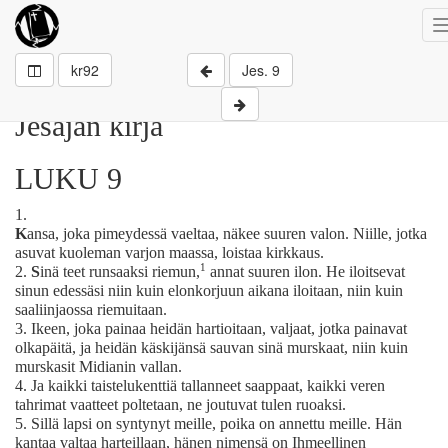
kr92
Jes. 9
Jesajan kirja
LUKU 9
1.
K
ansa, joka pimeydessä vaeltaa, näkee suuren valon. Niille, jotka
asuvat kuoleman varjon maassa, loistaa kirkkaus.
1
2.
S
inä teet runsaaksi riemun,
annat suuren ilon. He iloitsevat
sinun edessäsi niin kuin elonkorjuun aikana iloitaan, niin kuin
saaliinjaossa riemuitaan.
3.
Ikeen, joka painaa heidän hartioitaan, valjaat, jotka painavat
olkapäitä, ja heidän käskijänsä sauvan sinä murskaat, niin kuin
murskasit Midianin vallan.
4.
Ja kaikki taistelukenttiä tallanneet saappaat, kaikki veren
tahrimat vaatteet poltetaan, ne joutuvat tulen ruoaksi.
5.
Sillä lapsi on syntynyt meille, poika on annettu meille. Hän
kantaa valtaa harteillaan, hänen nimensä on Ihmeellinen