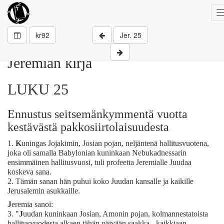
kr92
Jer. 25
Jeremian kirja
LUKU 25
Ennustus seitsemänkymmentä vuotta
kestävästä pakkosiirtolaisuudesta
1.
K
uningas Jojakimin, Josian pojan, neljäntenä hallitusvuotena,
joka oli samalla Babylonian kuninkaan Nebukadnessarin
ensimmäinen hallitusvuosi, tuli profeetta Jeremialle Juudaa
koskeva sana.
2.
Tämän sanan hän puhui koko Juudan kansalle ja kaikille
Jerusalemin asukkaille.
J
eremia sanoi:
3.
"
J
uudan kuninkaan Josian, Amonin pojan, kolmannestatoista
hallitusvuodesta alkaen tähän päivään saakka - kaikkiaan