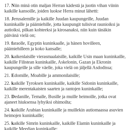
17.
N
iin minä otin maljan Herran kädestä ja juotin vihan viinin
kaikille kansoille, joiden luokse Herra minut lähetti:
18.
J
erusalemille ja kaikille Juudan kaupungeille, Juudan
kuninkaille ja päämiehille, jotta kaupungit tulisivat raunioiksi ja
autioiksi, pilkan kohteeksi ja kirosanaksi, niin kuin tänäkin
päivänä vielä on;
19.
f
araolle, Egyptin kuninkaalle, ja hänen hovilleen,
päämiehilleen ja koko kansalle;
20.
k
aikenlaisille vierasmaalaisille, kaikille Usin maan kuninkaille,
kaikille Filistean kuninkaille, Askelonin, Gazan ja Ekronin
kaupungeille ja sille väelle, joka vielä on jäljellä Asdodissa;
21.
E
domille, Moabille ja ammonilaisille;
22.
k
aikille Tyroksen kuninkaille, kaikille Sidonin kuninkaille,
kaikille merentakaisten saarten ja rantojen kuninkaille;
23.
D
edanille, Temalle, Busille ja muille heimoille, jotka ovat
ajaneet hiuksensa lyhyiksi ohimoilta;
24.
k
aikille Arabian kuninkaille ja muillekin autiomaassa asuvien
heimojen kuninkaille;
25.
k
aikille Simrin kuninkaille, kaikille Elamin kuninkaille ja
kaikille Meedian kuninkaille;