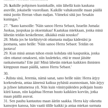
26.
k
aikille pohjoisen kuninkaille, niin lähellä kuin kaukana
asuville, jokaiselle vuorollaan. Kaikille valtakunnille maan päällä
minä juotin Herran vihan maljan. Viimeksi siitä juo Sesakin
1
kuningas.
27.
"
S
ano kansoille: 'Näin sanoo Herra Sebaot, Israelin Jumala:
Juokaa, juopukaa ja oksentakaa! Kaatukaa miekkaan, jonka minä
lähetän teidän keskellenne, älkääkä enää nousko!'
28.
Mutta jos he kieltäytyvät ottamasta maljaa kädestäsi ja
juomasta, sano heille: 'Näin sanoo Herra Sebaot: Teidän on
juotava!
29.
Kun minä annan tuhon ensin kohdata sitä kaupunkia, jonka
olen ottanut omakseni, niin luuletteko, että te muut jäisitte
rankaisematta? Ette jää! Minä lähetän miekan kaikkien ihmisten
kimppuun maan päällä, sanoo Herra Sebaot.'
30.
-
J
ulista sinä, Jeremia, nämä sanat, sano heille näin: Herra ärjyy
korkeudesta, antaa äänensä kaikua pyhästä asunnostaan, hän ärjyy
ja jylisee laitumensa yli. Niin kuin viinirypäleiden polkijain huuto
kiirii kauas, niin kajahtaa Herran huuto kaikkien korviin, jotka
maan päällä asuvat.
31.
Sen pauhu kantautuu maan ääriin saakka. Herra käy oikeutta
kansojen kanssa, hän vaatii tilille kaikki ja antaa miekan surmata