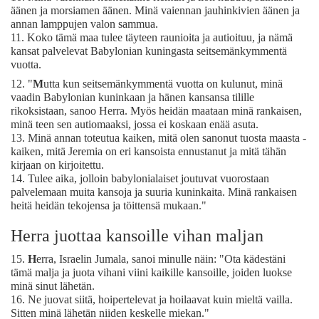
äänen ja morsiamen äänen. Minä vaiennan jauhinkivien äänen ja
annan lamppujen valon sammua.
11.
Koko tämä maa tulee täyteen raunioita ja autioituu, ja nämä
kansat palvelevat Babylonian kuningasta seitsemänkymmentä
vuotta.
12.
"
M
utta kun seitsemänkymmentä vuotta on kulunut, minä
vaadin Babylonian kuninkaan ja hänen kansansa tilille
rikoksistaan, sanoo Herra. Myös heidän maataan minä rankaisen,
minä teen sen autiomaaksi, jossa ei koskaan enää asuta.
13.
Minä annan toteutua kaiken, mitä olen sanonut tuosta maasta -
kaiken, mitä Jeremia on eri kansoista ennustanut ja mitä tähän
kirjaan on kirjoitettu.
14.
Tulee aika, jolloin babylonialaiset joutuvat vuorostaan
palvelemaan muita kansoja ja suuria kuninkaita. Minä rankaisen
heitä heidän tekojensa ja töittensä mukaan."
Herra juottaa kansoille vihan maljan
15.
H
erra, Israelin Jumala, sanoi minulle näin: "Ota kädestäni
tämä malja ja juota vihani viini kaikille kansoille, joiden luokse
minä sinut lähetän.
16.
Ne juovat siitä, hoipertelevat ja hoilaavat kuin mieltä vailla.
Sitten minä lähetän niiden keskelle miekan."