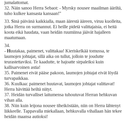
jumalattomat.
32.
Näin sanoo Herra Sebaot: - Myrsky nousee maailman ääriltä,
tuho kulkee kansasta kansaan!"
33.
S
inä päivänä kaikkialla, maan äärestä ääreen, viruu kuolleita,
jotka Herra on surmannut. Ei heille pidetä valittajaisia, ei heitä
koota eikä haudata, vaan heidän ruumiinsa jäävät hajalleen
maatumaan.
34.
-
H
uutakaa, paimenet, valittakaa! Kieriskelkää tomussa, te
laumojen johtajat, sillä aika on tullut, jolloin te joudutte
teurastettaviksi. Te kaadutte, te hajoatte sirpaleiksi kuin
kallisarvoinen astia!
35.
Paimenet eivät pääse pakoon, laumojen johtajat eivät löydä
turvapaikkaa.
36.
Kuulkaa: paimenet huutavat, laumojen johtajat valittavat!
Herra hävittää heiltä niityt.
37.
Heidän turvalliset laitumensa tuhoutuvat Herran hehkuvan
vihan alla.
38.
Niin kuin leijona nousee tiheiköstään, niin on Herra lähtenyt
liikkeelle. Tappavalla miekallaan, hehkuvalla vihallaan hän tekee
heidän maansa autioksi!