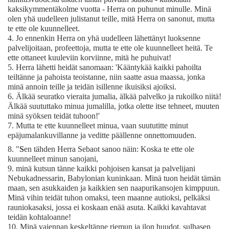
kaksikymmentäkolme vuotta - Herra on puhunut minulle. Minä
olen yhä uudelleen julistanut teille, mitä Herra on sanonut, mutta
te ette ole kuunnelleet.
4.
Jo ennenkin Herra on yhä uudelleen lähettänyt luoksenne
palvelijoitaan, profeettoja, mutta te ette ole kuunnelleet heitä. Te
ette ottaneet kuuleviin korviinne, mitä he puhuivat!
5.
Herra lähetti heidät sanomaan: 'Kääntykää kaikki pahoilta
teiltänne ja pahoista teoistanne, niin saatte asua maassa, jonka
minä annoin teille ja teidän isillenne ikuisiksi ajoiksi.
6.
Älkää seuratko vieraita jumalia, älkää palvelko ja rukoilko niitä!
Älkää suututtako minua jumalilla, jotka olette itse tehneet, muuten
minä syöksen teidät tuhoon!'
7.
Mutta te ette kuunnelleet minua, vaan suututitte minut
epäjumalankuvillanne ja veditte päällenne onnettomuuden.
8.
"
S
en tähden Herra Sebaot sanoo näin: Koska te ette ole
kuunnelleet minun sanojani,
9.
minä kutsun tänne kaikki pohjoisen kansat ja palvelijani
Nebukadnessarin, Babylonian kuninkaan. Minä tuon heidät tämän
maan, sen asukkaiden ja kaikkien sen naapurikansojen kimppuun.
Minä vihin teidät tuhon omaksi, teen maanne autioksi, pelkäksi
rauniokasaksi, jossa ei koskaan enää asuta. Kaikki kavahtavat
teidän kohtaloanne!
10.
Minä vaiennan keskeltänne riemun ja ilon huudot, sulhasen