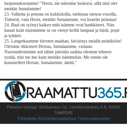
luopumuksestanne! "Herra, me tulemme luoksesi, sillä sinä olet
meidän Jumalamme!
23.
Valhetta ja petosta on kukkuloilla, meluisaa menoa vuorilla.
Totisesti, vain Herra, meidän Jumalamme, voi Israelin pelastaa!
24.
Baal on syönyt kaiken mitä isämme ovat hankkineet. Niin
kauan kuin muistamme se on vienyt heiltä lampaat ja härät, pojat
ja tyttäret.
25.
Langetkaamme häveten maahan, häväistys meidät peittäköön!
Olemme rikkoneet Herraa, Jumalaamme, vastaan.
Nuoruudestamme asti tähän päivään saakka olemme tehneet
syntiä, niin me itse kuin meidän isämmekin. Me emme ole
kuunnelleet Herran, Jumalamme, ääntä."
Palvelun tuottaja: Multiversum Oy, Lentokentänkatu 5 A, 33900
TAMPERE
Tukipalvelu
Käyttöoikeussopimus
Tietosuojalauseke