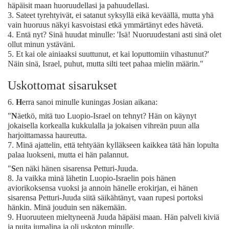
häpäisit maan huoruudellasi ja pahuudellasi.
3.
Sateet tyrehtyivät, ei satanut syksyllä eikä keväällä, mutta yhä
vain huoruus näkyi kasvoistasi etkä ymmärtänyt edes hävetä.
4.
Entä nyt? Sinä huudat minulle: 'Isä! Nuoruudestani asti sinä olet
ollut minun ystäväni.
5.
Et kai ole ainiaaksi suuttunut, et kai loputtomiin vihastunut?'
Näin sinä, Israel, puhut, mutta silti teet pahaa mielin määrin."
Uskottomat sisarukset
6.
H
erra sanoi minulle kuningas Josian aikana:
"
N
äetkö, mitä tuo Luopio-Israel on tehnyt? Hän on käynyt
jokaisella korkealla kukkulalla ja jokaisen vihreän puun alla
harjoittamassa haureutta.
7.
Minä ajattelin, että tehtyään kylläkseen kaikkea tätä hän lopulta
palaa luokseni, mutta ei hän palannut.
"
S
en näki hänen sisarensa Petturi-Juuda.
8.
Ja vaikka minä lähetin Luopio-Israelin pois hänen
aviorikoksensa vuoksi ja annoin hänelle erokirjan, ei hänen
sisarensa Petturi-Juuda siitä säikähtänyt, vaan rupesi portoksi
hänkin. Minä jouduin sen näkemään.
9.
Huoruuteen mieltyneenä Juuda häpäisi maan. Hän palveli kiviä
ja puita jumalina ja oli uskoton minulle.