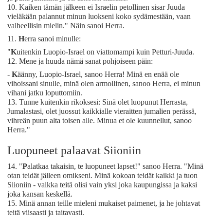
10.
Kaiken tämän jälkeen ei Israelin petollinen sisar Juuda
vieläkään palannut minun luokseni koko sydämestään, vaan
valheellisin mielin." Näin sanoi Herra.
11.
H
erra sanoi minulle:
"
K
uitenkin Luopio-Israel on viattomampi kuin Petturi-Juuda.
12.
Mene ja huuda nämä sanat pohjoiseen päin:
-
K
äänny, Luopio-Israel, sanoo Herra! Minä en enää ole
vihoissani sinulle, minä olen armollinen, sanoo Herra, ei minun
vihani jatku loputtomiin.
13.
Tunne kuitenkin rikoksesi: Sinä olet luopunut Herrasta,
Jumalastasi, olet juossut kaikkialle vieraitten jumalien perässä,
vihreän puun alta toisen alle. Minua et ole kuunnellut, sanoo
Herra."
Luopuneet palaavat Siioniin
14.
"
P
alatkaa takaisin, te luopuneet lapset!" sanoo Herra. "Minä
otan teidät jälleen omikseni. Minä kokoan teidät kaikki ja tuon
Siioniin - vaikka teitä olisi vain yksi joka kaupungissa ja kaksi
joka kansan keskellä.
15.
Minä annan teille mieleni mukaiset paimenet, ja he johtavat
teitä viisaasti ja taitavasti.