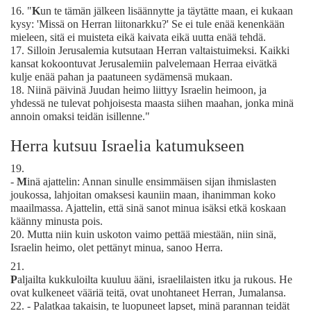
16.
"
K
un te tämän jälkeen lisäännytte ja täytätte maan, ei kukaan
kysy: 'Missä on Herran liitonarkku?' Se ei tule enää kenenkään
mieleen, sitä ei muisteta eikä kaivata eikä uutta enää tehdä.
17.
Silloin Jerusalemia kutsutaan Herran valtaistuimeksi. Kaikki
kansat kokoontuvat Jerusalemiin palvelemaan Herraa eivätkä
kulje enää pahan ja paatuneen sydämensä mukaan.
18.
Niinä päivinä Juudan heimo liittyy Israelin heimoon, ja
yhdessä ne tulevat pohjoisesta maasta siihen maahan, jonka minä
annoin omaksi teidän isillenne."
Herra kutsuu Israelia katumukseen
19.
-
M
inä ajattelin: Annan sinulle ensimmäisen sijan ihmislasten
joukossa, lahjoitan omaksesi kauniin maan, ihanimman koko
maailmassa. Ajattelin, että sinä sanot minua isäksi etkä koskaan
käänny minusta pois.
20.
Mutta niin kuin uskoton vaimo pettää miestään, niin sinä,
Israelin heimo, olet pettänyt minua, sanoo Herra.
21.
P
aljailta kukkuloilta kuuluu ääni, israelilaisten itku ja rukous. He
ovat kulkeneet vääriä teitä, ovat unohtaneet Herran, Jumalansa.
22.
- Palatkaa takaisin, te luopuneet lapset, minä parannan teidät