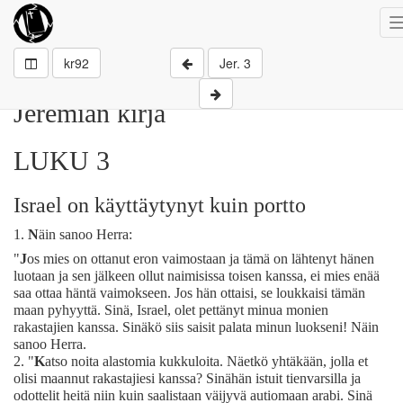
kr92
Jer. 3
Jeremian kirja
LUKU 3
Israel on käyttäytynyt kuin portto
1.
N
äin sanoo Herra:
"
J
os mies on ottanut eron vaimostaan ja tämä on lähtenyt hänen
luotaan ja sen jälkeen ollut naimisissa toisen kanssa, ei mies enää
saa ottaa häntä vaimokseen. Jos hän ottaisi, se loukkaisi tämän
maan pyhyyttä. Sinä, Israel, olet pettänyt minua monien
rakastajien kanssa. Sinäkö siis saisit palata minun luokseni! Näin
sanoo Herra.
2.
"
K
atso noita alastomia kukkuloita. Näetkö yhtäkään, jolla et
olisi maannut rakastajiesi kanssa? Sinähän istuit tienvarsilla ja
odottelit heitä niin kuin saalistaan väijyvä autiomaan arabi. Sinä