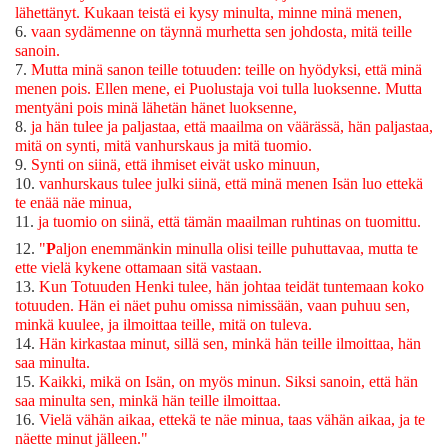
lähettänyt. Kukaan teistä ei kysy minulta, minne minä menen,
6.
vaan sydämenne on täynnä murhetta sen johdosta, mitä teille
sanoin.
7.
Mutta minä sanon teille totuuden: teille on hyödyksi, että minä
menen pois. Ellen mene, ei Puolustaja voi tulla luoksenne. Mutta
mentyäni pois minä lähetän hänet luoksenne,
8.
ja hän tulee ja paljastaa, että maailma on väärässä, hän paljastaa,
mitä on synti, mitä vanhurskaus ja mitä tuomio.
9.
Synti on siinä, että ihmiset eivät usko minuun,
10.
vanhurskaus tulee julki siinä, että minä menen Isän luo ettekä
te enää näe minua,
11.
ja tuomio on siinä, että tämän maailman ruhtinas on tuomittu.
12.
"
P
aljon enemmänkin minulla olisi teille puhuttavaa, mutta te
ette vielä kykene ottamaan sitä vastaan.
13.
Kun Totuuden Henki tulee, hän johtaa teidät tuntemaan koko
totuuden. Hän ei näet puhu omissa nimissään, vaan puhuu sen,
minkä kuulee, ja ilmoittaa teille, mitä on tuleva.
14.
Hän kirkastaa minut, sillä sen, minkä hän teille ilmoittaa, hän
saa minulta.
15.
Kaikki, mikä on Isän, on myös minun. Siksi sanoin, että hän
saa minulta sen, minkä hän teille ilmoittaa.
16.
Vielä vähän aikaa, ettekä te näe minua, taas vähän aikaa, ja te
näette minut jälleen."