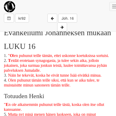
kr92
Joh. 16
Evankeliumi Johanneksen mukaan
LUKU 16
1.
"
O
len puhunut teille tämän, ettei uskonne koetuksissa sortuisi.
2.
T
eidät erotetaan synagogasta, ja tulee sekin aika, jolloin
jokainen, joka surmaa jonkun teistä, luulee toimittavansa pyhän
palveluksen Jumalalle.
3.
Näin he tekevät, koska he eivät tunne Isää eivätkä minua.
4.
Olen puhunut tämän teille siksi, että kun se aika tulee, te
muistaisitte minun sanoneen tämän teille.
Totuuden Henki
"
E
n ole aikaisemmin puhunut teille tästä, koska olen itse ollut
kanssanne.
5.
Mutta nyt minä menen hänen luokseen, joka on minut