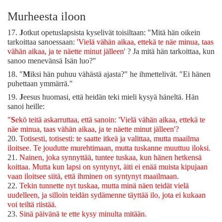
Murheesta iloon
17.
J
otkut opetuslapsista kyselivät toisiltaan: "Mitä hän oikein
tarkoittaa sanoessaan:
'Vielä vähän aikaa, ettekä te näe minua, taas
vähän aikaa, ja te näette minut jälleen'
? Ja mitä hän tarkoittaa, kun
sanoo menevänsä Isän luo?"
18.
"
M
iksi hän puhuu vähästä ajasta?" he ihmettelivät. "Ei hänen
puhettaan ymmärrä."
19.
J
eesus huomasi, että heidän teki mieli kysyä häneltä. Hän
sanoi heille:
"
S
ekö teitä askarruttaa, että sanoin: 'Vielä vähän aikaa, ettekä te
näe minua, taas vähän aikaa, ja te näette minut jälleen'?
20.
Totisesti, totisesti: te saatte itkeä ja valittaa, mutta maailma
iloitsee. Te joudutte murehtimaan, mutta tuskanne muuttuu iloksi.
21.
Nainen, joka synnyttää, tuntee tuskaa, kun hänen hetkensä
koittaa. Mutta kun lapsi on syntynyt, äiti ei enää muista kipujaan
vaan iloitsee siitä, että ihminen on syntynyt maailmaan.
22.
Tekin tunnette nyt tuskaa, mutta minä näen teidät vielä
uudelleen, ja silloin teidän sydämenne täyttää ilo, jota ei kukaan
voi teiltä riistää.
23.
Sinä päivänä te ette kysy minulta mitään.