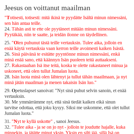
Jeesus on voittanut maailman
"
T
otisesti, totisesti: mitä ikinä te pyydätte Isältä minun nimessäni,
sen hän antaa teille.
24.
Tähän asti te ette ole pyytäneet mitään minun nimessäni.
Pyytäkää, niin te saatte, ja teidän ilonne on täydellinen.
25.
"
O
len puhunut tästä teille vertauksin. Tulee aika, jolloin en
enää käytä vertauksia vaan kerron teille avoimesti kaiken Isästä.
26.
Sinä päivänä te esitätte pyyntönne minun nimessäni, enkä
minä enää sano, että käännyn Isän puoleen teitä auttaakseni.
27.
Rakastaahan Isä itse teitä, koska te olette rakastaneet minua ja
uskoneet, että olen tullut Jumalan luota.
28.
Isän luota minä olen lähtenyt ja tullut tähän maailmaan, ja nyt
minä jätän maailman ja menen takaisin Isän luo."
29.
O
petuslapset sanoivat: "Nyt sinä puhut selvin sanoin, et enää
vertauksin.
30.
Me ymmärrämme nyt, että sinä tiedät kaiken eikä sinun
tarvitse odottaa, että joku kysyy. Siksi me uskomme, että olet tullut
Jumalan luota."
31.
"
N
yt te kyllä uskotte"
, sanoi Jeesus.
32.
"Tulee aika - ja se on jo nyt - jolloin te joudutte hajalle, kuka
minnekin, ja jätätte minut yksin. Yksin en silti jää, sillä Isä on