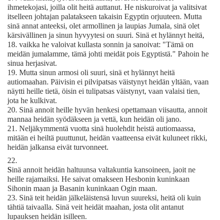
ihmetekojasi, joilla olit heitä auttanut. He niskuroivat ja valitsivat
itselleen johtajan palatakseen takaisin Egyptin orjuuteen. Mutta
sinä annat anteeksi, olet armollinen ja laupias Jumala, sinä olet
kärsivällinen ja sinun hyvyytesi on suuri. Sinä et hylännyt heitä,
18.
vaikka he valoivat kullasta sonnin ja sanoivat: "Tämä on
meidän jumalamme, tämä johti meidät pois Egyptistä." Pahoin he
sinua herjasivat.
19.
Mutta sinun armosi oli suuri, sinä et hylännyt heitä
autiomaahan. Päivisin ei pilvipatsas väistynyt heidän yltään, vaan
näytti heille tietä, öisin ei tulipatsas väistynyt, vaan valaisi tien,
jota he kulkivat.
20.
Sinä annoit heille hyvän henkesi opettamaan viisautta, annoit
mannaa heidän syödäkseen ja vettä, kun heidän oli jano.
21.
Neljäkymmentä vuotta sinä huolehdit heistä autiomaassa,
mitään ei heiltä puuttunut, heidän vaatteensa eivät kuluneet rikki,
heidän jalkansa eivät turvonneet.
22.
S
inä annoit heidän haltuunsa valtakuntia kansoineen, jaoit ne
heille rajamaiksi. He saivat omakseen Hesbonin kuninkaan
Sihonin maan ja Basanin kuninkaan Ogin maan.
23.
Sinä teit heidän jälkeläistensä luvun suureksi, heitä oli kuin
tähtiä taivaalla. Sinä veit heidät maahan, josta olit antanut
lupauksen heidän isilleen.