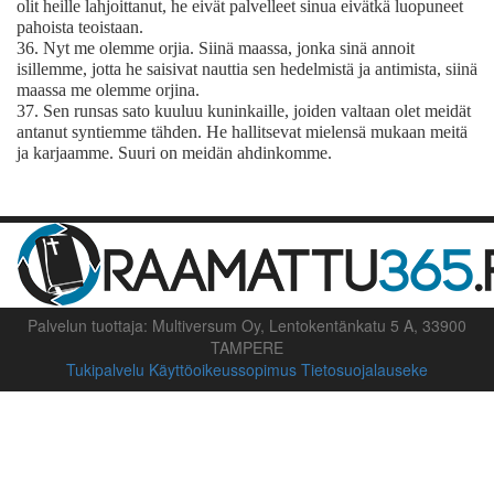
olit heille lahjoittanut, he eivät palvelleet sinua eivätkä luopuneet
pahoista teoistaan.
36.
Nyt me olemme orjia. Siinä maassa, jonka sinä annoit
isillemme, jotta he saisivat nauttia sen hedelmistä ja antimista, siinä
maassa me olemme orjina.
37.
Sen runsas sato kuuluu kuninkaille, joiden valtaan olet meidät
antanut syntiemme tähden. He hallitsevat mielensä mukaan meitä
ja karjaamme. Suuri on meidän ahdinkomme.
Palvelun tuottaja: Multiversum Oy, Lentokentänkatu 5 A, 33900
TAMPERE
Tukipalvelu
Käyttöoikeussopimus
Tietosuojalauseke