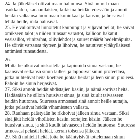
24.
Ja jälkeläiset ottivat maan haltuunsa. Sinä annoit maan
asukkaiden, kanaanilaisten, kukistua heidän edessään ja annoit
heidän valtaansa tuon maan kuninkaat ja kansan, ja he saivat
tehdä heille, mitä halusivat.
25.
He valloittivat linnoitetut kaupungit ja viljavat pellot, he saivat
omikseen talot ja niiden runsaat varastot, kallioon hakatut
vesisäiliöt, viinitarhat, oliivilehdot ja suuret määrät hedelmäpuita.
He söivät vatsansa täyteen ja lihoivat, he nauttivat yltäkylläisesti
antimiesi runsaudesta.
26.
M
utta he alkoivat niskoitella ja kapinoida sinua vastaan, he
käänsivät selkänsä sinun laillesi ja tappoivat sinun profeettasi,
jotka nuhtelivat heitä koettaen johtaa heidät jälleen sinun puoleesi.
Pahoin he sinua herjasivat.
27.
Siksi annoit heidät ahdistajien käsiin, ja nämä sortivat heitä.
Hädässään he silloin huusivat sinua, ja sinä kuulit taivaaseen
heidän huutonsa. Suuressa armossasi sinä annoit heille auttajia,
jotka pelastivat heidät vihamiesten vallasta.
28.
Rauhaan päästyään he rikkoivat jälleen sinua vastaan. Siksi
sinä jätit heidät vihollisten käsiin, sortajien käsiin. Jälleen he
huusivat sinua, ja sinä kuulit taivaaseen heidän huutonsa. Suuressa
armossasi pelastit heidät, kerran toisensa jälkeen.
29.
Sinä nuhtelit heitä, jotta he kääntyisivät tottelemaan sinun