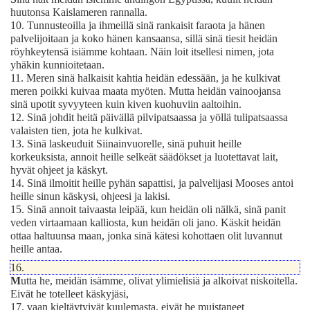
huutonsa Kaislameren rannalla.
10.
Tunnusteoilla ja ihmeillä sinä rankaisit faraota ja hänen
palvelijoitaan ja koko hänen kansaansa, sillä sinä tiesit heidän
röyhkeytensä isiämme kohtaan. Näin loit itsellesi nimen, jota
yhäkin kunnioitetaan.
11.
Meren sinä halkaisit kahtia heidän edessään, ja he kulkivat
meren poikki kuivaa maata myöten. Mutta heidän vainoojansa
sinä upotit syvyyteen kuin kiven kuohuviin aaltoihin.
12.
Sinä johdit heitä päivällä pilvipatsaassa ja yöllä tulipatsaassa
valaisten tien, jota he kulkivat.
13.
Sinä laskeuduit Siinainvuorelle, sinä puhuit heille
korkeuksista, annoit heille selkeät säädökset ja luotettavat lait,
hyvät ohjeet ja käskyt.
14.
Sinä ilmoitit heille pyhän sapattisi, ja palvelijasi Mooses antoi
heille sinun käskysi, ohjeesi ja lakisi.
15.
Sinä annoit taivaasta leipää, kun heidän oli nälkä, sinä panit
veden virtaamaan kalliosta, kun heidän oli jano. Käskit heidän
ottaa haltuunsa maan, jonka sinä kätesi kohottaen olit luvannut
heille antaa.
16.
M
utta he, meidän isämme, olivat ylimielisiä ja alkoivat niskoitella.
Eivät he totelleet käskyjäsi,
17.
vaan kieltäytyivät kuulemasta, eivät he muistaneet