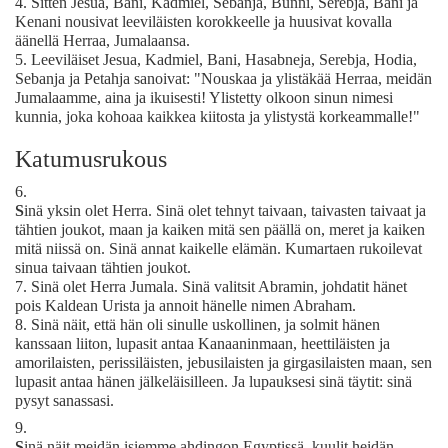
4.
Sitten Jesua, Bani, Kadmiel, Sebanja, Bunni, Serebja, Bani ja
Kenani nousivat leeviläisten korokkeelle ja huusivat kovalla
äänellä Herraa, Jumalaansa.
5.
Leeviläiset Jesua, Kadmiel, Bani, Hasabneja, Serebja, Hodia,
Sebanja ja Petahja sanoivat: "Nouskaa ja ylistäkää Herraa, meidän
Jumalaamme, aina ja ikuisesti! Ylistetty olkoon sinun nimesi
kunnia, joka kohoaa kaikkea kiitosta ja ylistystä korkeammalle!"
Katumusrukous
6.
S
inä yksin olet Herra. Sinä olet tehnyt taivaan, taivasten taivaat ja
tähtien joukot, maan ja kaiken mitä sen päällä on, meret ja kaiken
mitä niissä on. Sinä annat kaikelle elämän. Kumartaen rukoilevat
sinua taivaan tähtien joukot.
7.
Sinä olet Herra Jumala. Sinä valitsit Abramin, johdatit hänet
pois Kaldean Urista ja annoit hänelle nimen Abraham.
8.
Sinä näit, että hän oli sinulle uskollinen, ja solmit hänen
kanssaan liiton, lupasit antaa Kanaaninmaan, heettiläisten ja
amorilaisten, perissiläisten, jebusilaisten ja girgasilaisten maan, sen
lupasit antaa hänen jälkeläisilleen. Ja lupauksesi sinä täytit: sinä
pysyt sanassasi.
9.
S
inä näit meidän isiemme ahdingon Egyptissä, kuulit heidän