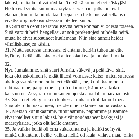
lakiasi, mutta he olivat röyhkeitä eivätkä kuunnelleet käskyjäsi.
He tekivät syntiä sinun määräyksiäsi vastaan, jotka antavat
elämän, kun niitä noudattaa. Itsepäisesti he käänsivät selkänsä
eivätkä uppiniskaisuudessaan totelleet sinua.
30.
Silti sinä osoitit kärsivällisyyttä heitä kohtaan vuodesta toiseen.
Sinä varoitit heitä hengelläsi, annoit profeettojesi nuhdella heitä,
mutta he eivät suostuneet kuulemaan. Niin sinä annoit heidät
viholliskansojen käsiin.
31.
Mutta suuressa armossasi et antanut heidän tuhoutua etkä
hylännyt heitä, sillä sinä olet anteeksiantava ja laupias Jumala.
32.
N
yt, Jumalamme, sinä suuri Jumala, väkevä ja pelättävä, sinä,
joka olet uskollinen ja pidät liittosi voimassa: katso, miten suuressa
ahdingossa olemme joutuneet elämään, me, kuninkaamme ja
ruhtinaamme, pappimme ja profeettamme, isämme ja koko
kansamme, Assyrian kuninkaiden ajoista aina tähän päivään asti.
33.
Sinä olet tehnyt oikein kaikessa, mikä on kohdannut meitä.
Sinä olet ollut uskollinen, me olemme rikkoneet sinua vastaan.
34.
Meidän kuninkaamme, ruhtinaamme, pappimme ja isämme
eivät totelleet sinun lakiasi, he eivät noudattaneet käskyjäsi ja
määräyksiäsi, jotka olit heille antanut.
35.
Ja vaikka heillä oli oma valtakuntansa ja kaikki se hyvä,
minkä olit antanut heille, vaikka heillä oli laaja, viljava maa, jonka