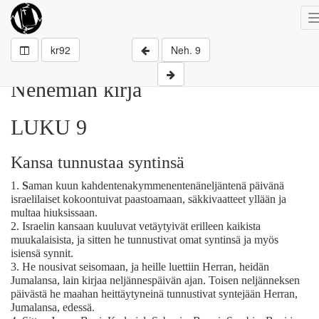
kr92
Neh. 9
Nehemian kirja
LUKU 9
Kansa tunnustaa syntinsä
1.
S
aman kuun kahdentenakymmenentenäneljäntenä päivänä
israelilaiset kokoontuivat paastoamaan, säkkivaatteet yllään ja
multaa hiuksissaan.
2.
Israelin kansaan kuuluvat vetäytyivät erilleen kaikista
muukalaisista, ja sitten he tunnustivat omat syntinsä ja myös
isiensä synnit.
3.
He nousivat seisomaan, ja heille luettiin Herran, heidän
Jumalansa, lain kirjaa neljännespäivän ajan. Toisen neljänneksen
päivästä he maahan heittäytyneinä tunnustivat syntejään Herran,
Jumalansa, edessä.