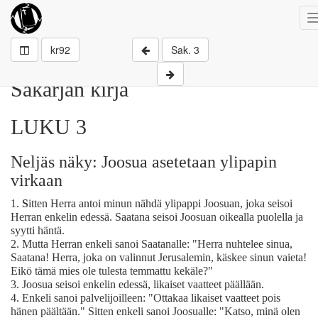
kr92
Sak. 3
Sakarjan kirja
LUKU 3
Neljäs näky: Joosua asetetaan ylipapin
virkaan
1.
S
itten Herra antoi minun nähdä ylipappi Joosuan, joka seisoi
Herran enkelin edessä. Saatana seisoi Joosuan oikealla puolella ja
syytti häntä.
2.
Mutta Herran enkeli sanoi Saatanalle: "Herra nuhtelee sinua,
Saatana! Herra, joka on valinnut Jerusalemin, käskee sinun vaieta!
Eikö tämä mies ole tulesta temmattu kekäle?"
3.
Joosua seisoi enkelin edessä, likaiset vaatteet päällään.
4.
Enkeli sanoi palvelijoilleen: "Ottakaa likaiset vaatteet pois
hänen päältään." Sitten enkeli sanoi Joosualle: "Katso, minä olen