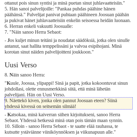
ottanut pois sinun syntisi ja minä puetan sinut juhlavaatteisiin."
5.
Hän sanoi palvelijoille: "Pankaa puhdas päähine hänen
päähänsä." Palvelijat panivat puhtaan päähineen Joosuan päähän
ja pukivat hänet juhlavaatteisiin enkelin seisoessa heidän luonaan.
6.
Herran enkeli vakuutti Joosualle:
7.
"Näin sanoo Herra Sebaot:
-
J
os kuljet minun teitäni ja noudatat säädöksiä, jotka olen sinulle
antanut, saat hallita temppelissäni ja valvoa esipihojani. Minä
korotan sinut näiden palvelijoitteni joukkoon."
Uusi Verso
8.
N
äin sanoo Herra:
"
K
uule, Joosua, ylipappi! Sinä ja papit, jotka kokoontuvat sinun
johdollasi, olette ennusmerkkinä siitä, että minä lähetän
palvelijani. Hän on Uusi Verso.
9.
Näettekö kiven, jonka olen pannut Joosuan eteen? Siinä
yhdessä kivessä on seitsemän silmää!
-
K
atsokaa, minä kaiverran siihen kirjoitukseni, sanoo Herra
Sebaot. Yhdessä hetkessä minä otan pois tämän maan synnin.
10.
Silloin - sanoo Herra Sebaot - te saatte elää rauhassa, te
kutsutte ystäviänne viiniköynnöksen ja viikunapuun alle."