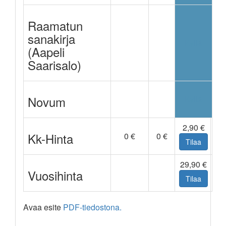
Raamatun
sanakirja
Ei
Ei
Kyllä
(Aapeli
Saarisalo)
Novum
Ei
Ei
Kyllä
2,90 €
Kk-Hinta
0 €
0 €
Tilaa
29,90 €
Vuosihinta
Tilaa
Avaa esite
PDF-tiedostona.