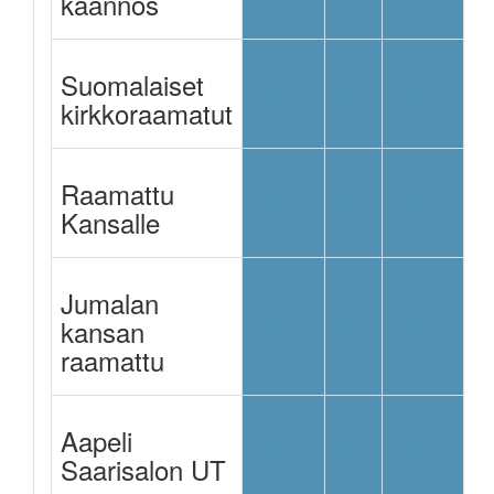
käännös
Suomalaiset
Kyllä
Kyllä
Kyllä
kirkkoraamatut
Raamattu
Kyllä
Kyllä
Kyllä
Kansalle
Jumalan
kansan
Kyllä
Kyllä
Kyllä
raamattu
Aapeli
Kyllä
Kyllä
Kyllä
Saarisalon UT