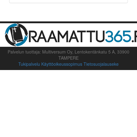
Palvelun tuottaja: Multiversum Oy, Lentokentänkatu 5 A, 33900
TAMPERE
Tukipalvelu
Käyttöoikeussopimus
Tietosuojalauseke