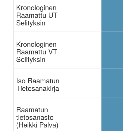
Kronologinen
Raamattu UT
Ei
Ei
Kyllä
Selityksin
Kronologinen
Raamattu VT
Ei
Ei
Kyllä
Selityksin
Iso Raamatun
Ei
Ei
Kyllä
Tietosanakirja
Raamatun
tietosanasto
Ei
Ei
Kyllä
(Heikki Palva)