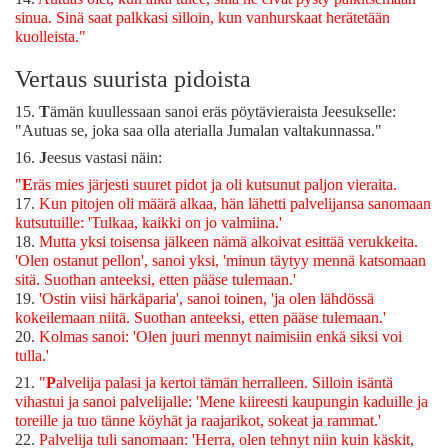
sinua. Sinä saat palkkasi silloin, kun vanhurskaat herätetään
kuolleista."
Vertaus suurista pidoista
15.
T
ämän kuullessaan sanoi eräs pöytävieraista Jeesukselle:
"Autuas se, joka saa olla aterialla Jumalan valtakunnassa."
16.
J
eesus vastasi näin:
"
E
räs mies järjesti suuret pidot ja oli kutsunut paljon vieraita.
17.
Kun pitojen oli määrä alkaa, hän lähetti palvelijansa sanomaan
kutsutuille: 'Tulkaa, kaikki on jo valmiina.'
18.
Mutta yksi toisensa jälkeen nämä alkoivat esittää verukkeita.
'Olen ostanut pellon', sanoi yksi, 'minun täytyy mennä katsomaan
sitä. Suothan anteeksi, etten pääse tulemaan.'
19.
'Ostin viisi härkäparia', sanoi toinen, 'ja olen lähdössä
kokeilemaan niitä. Suothan anteeksi, etten pääse tulemaan.'
20.
Kolmas sanoi: 'Olen juuri mennyt naimisiin enkä siksi voi
tulla.'
21.
"
P
alvelija palasi ja kertoi tämän herralleen. Silloin isäntä
vihastui ja sanoi palvelijalle: 'Mene kiireesti kaupungin kaduille ja
toreille ja tuo tänne köyhät ja raajarikot, sokeat ja rammat.'
22.
Palvelija tuli sanomaan: 'Herra, olen tehnyt niin kuin käskit,