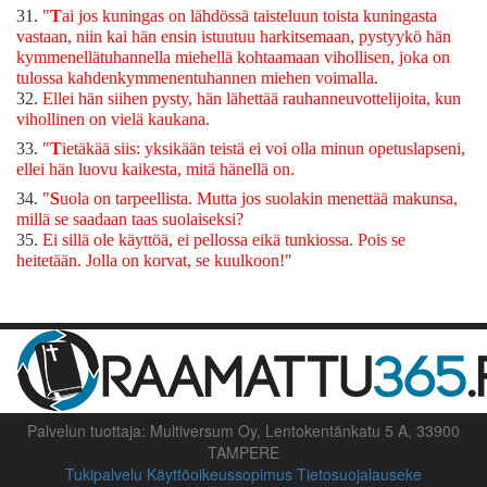
31.
"
T
ai jos kuningas on lähdössä taisteluun toista kuningasta
vastaan, niin kai hän ensin istuutuu harkitsemaan, pystyykö hän
kymmenellätuhannella miehellä kohtaamaan vihollisen, joka on
tulossa kahdenkymmenentuhannen miehen voimalla.
32.
Ellei hän siihen pysty, hän lähettää rauhanneuvottelijoita, kun
vihollinen on vielä kaukana.
33.
"
T
ietäkää siis: yksikään teistä ei voi olla minun opetuslapseni,
ellei hän luovu kaikesta, mitä hänellä on.
34.
"
S
uola on tarpeellista. Mutta jos suolakin menettää makunsa,
millä se saadaan taas suolaiseksi?
35.
Ei sillä ole käyttöä, ei pellossa eikä tunkiossa. Pois se
heitetään. Jolla on korvat, se kuulkoon!"
Palvelun tuottaja: Multiversum Oy, Lentokentänkatu 5 A, 33900
TAMPERE
Tukipalvelu
Käyttöoikeussopimus
Tietosuojalauseke