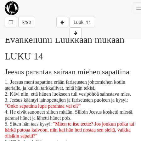
kr92
Luuk. 14
Evankeliumi Luukkaan mukaan
LUKU 14
Jeesus parantaa sairaan miehen sapattina
1.
J
eesus meni sapattina erään fariseusten johtomiehen kotiin
aterialle, ja kaikki tarkkailivat, mitä hän tekisi.
2.
Kävi niin, että hänen luokseen tuli vesipöhöä sairastava mies.
3.
Jeesus kääntyi lainopettajien ja fariseusten puoleen ja kysyi:
"Onko sapattina lupa parantaa vai ei?"
4.
He eivät sanoneet siihen mitään. Silloin Jeesus kosketti miestä,
paransi hänet ja lähetti hänet pois.
5.
Sitten hän taas kysyi:
"Miten te itse teette? Jos jonkun poika tai
härkä putoaa kaivoon, niin kai hän heti nostaa sen sieltä, vaikka
olisikin sapatti?"