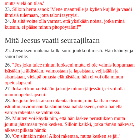
mutta vielä on tilaa.'
23.
Silloin herra sanoi: 'Mene maanteille ja kylien kujille ja vaadi
ihmisiä tulemaan, jotta taloni täyttyisi.
24.
Ja siitä voitte olla varmat, että yksikään noista, jotka minä
kutsuin, ei pääse minun pitopöytääni!'"
Mitä Jeesus vaatii seuraajiltaan
25.
J
eesuksen mukana kulki suuri joukko ihmisiä. Hän kääntyi ja
sanoi heille:
26.
"
J
os joku tulee minun luokseni mutta ei ole valmis luopumaan
isästään ja äidistään, vaimostaan ja lapsistaan, veljistään ja
sisaristaan, vieläpä omasta elämästään, hän ei voi olla minun
opetuslapseni.
27.
Joka ei kanna ristiään ja kulje minun jäljessäni, ei voi olla
minun opetuslapseni.
28.
Jos joku teistä aikoo rakentaa tornin, niin kai hän ensin
istuutuu arvioimaan kustannuksia nähdäkseen, onko hänellä
varoja rakentaa se valmiiksi.
29.
Muuten voi käydä niin, että hän laskee perustuksen mutta
joutuu jättämään työn kesken. Silloin kaikki, jotka tämän näkevät,
alkavat pilkata häntä:
30.
'On siinäkin mies! Alkoi rakentaa, mutta kesken se jäi.'