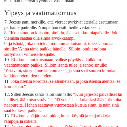
6.
Tähän he eivät kyenneet vastaamaan.
Ylpeys ja vaatimattomuus
7.
J
eesus pani merkille, että vieraat pyrkivät aterialla asettumaan
parhaille paikoille. Niinpä hän esitti heille vertauksen:
8.
"Kun sinut on kutsuttu pitoihin, älä asetu kunniapaikalle. Joku
vieraista saattaa olla sinua arvokkaampi,
9.
ja isäntä, joka on teidät molemmat kutsunut, tulee sanomaan
sinulle: 'Anna tämä paikka hänelle.' Silloin joudut nolona
siirtymään viimeiselle sijalle.
10.
Ei - kun sinut kutsutaan, valitse pöydässä kaikkein
vaatimattomin paikka. Silloin isäntä tulee ja sanoo sinulle:
'Ystäväni, siirry tänne lähemmäksi', ja sinä saat suuren kunnian
kaikkien vieraiden nähden.
11.
Joka itsensä korottaa, se alennetaan, ja joka itsensä alentaa, se
korotetaan."
12.
S
itten Jeesus sanoi talon isännälle:
"Kun järjestät päivälliset tai
illalliset, älä kutsu ystäviäsi, älä veljiäsi, sukulaisiasi äläkä rikkaita
naapureita. Hehän saattavat vuorostaan kutsua sinut, ja näin sinä
saat kaikesta palkan.
13.
Ei - kun sinä järjestät pidot, kutsu köyhiä ja raajarikkoja,
rampoja ja sokeita.
14.
Autuas olet, kun aika tulee, sillä he eivät pysty palkitsemaan