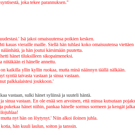
n syntisestä, joka tekee parannuksen."
uudestasi.' Isä jakoi omaisuutensa poikien kesken.
 kauas vieraille maille. Siellä hän tuhlasi koko omaisuutensa viettäen 
älänhätä, ja hän joutui kärsimään puutetta.
hetti hänet tiluksilleen sikopaimeneksi.
 niitäkään ei hänelle annettu.
la on kaikilla yllin kyllin ruokaa, mutta minä näännyn täällä nälkään.
yt syntiä taivasta vastaan ja sinua vastaan.
nut palkkalaistesi joukkoon.'
kaa vastaan, sulki hänet syliinsä ja suuteli häntä.
n ja sinua vastaan. En ole enää sen arvoinen, että minua kutsutaan pojaks
t ja pukekaa hänet niihin, pankaa hänelle sormus sormeen ja kengät jalk
ilojuhlaa!
mutta nyt hän on löytynyt.' Niin alkoi iloinen juhla.
kotia, hän kuuli laulun, soiton ja tanssin.