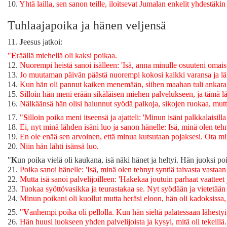
10.
Yhtä lailla, sen sanon teille, iloitsevat Jumalan enkelit yhdestäki
Tuhlaajapoika ja hänen veljensä
11.
J
eesus jatkoi:
"
E
räällä miehellä oli kaksi poikaa.
12.
Nuorempi heistä sanoi isälleen: 'Isä, anna minulle osuuteni omais
13.
Jo muutaman päivän päästä nuorempi kokosi kaikki varansa ja lähti
14.
Kun hän oli pannut kaiken menemään, siihen maahan tuli ankara n
15.
Silloin hän meni erään sikäläisen miehen palvelukseen, ja tämä lä
16.
Nälkäänsä hän olisi halunnut syödä palkoja, sikojen ruokaa, mutta
17.
"
S
illoin poika meni itseensä ja ajatteli: 'Minun isäni palkkalaisil
18.
Ei, nyt minä lähden isäni luo ja sanon hänelle: Isä, minä olen tehn
19.
En ole enää sen arvoinen, että minua kutsutaan pojaksesi. Ota mi
20.
Niin hän lähti isänsä luo.
"
K
un poika vielä oli kaukana, isä näki hänet ja heltyi. Hän juoksi poi
21.
Poika sanoi hänelle: 'Isä, minä olen tehnyt syntiä taivasta vastaa
22.
Mutta isä sanoi palvelijoilleen: 'Hakekaa joutuin parhaat vaattee
23.
Tuokaa syöttövasikka ja teurastakaa se. Nyt syödään ja vietetään 
24.
Minun poikani oli kuollut mutta heräsi eloon, hän oli kadoksissa, 
25.
"
V
anhempi poika oli pellolla. Kun hän sieltä palatessaan lähestyi 
26.
Hän huusi luokseen yhden palvelijoista ja kysyi, mitä oli tekeillä.