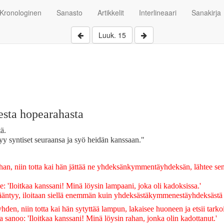
Kronologinen
Sanasto
Artikkelit
Interlineaari
Sanakirja
Luuk. 15
esta hopearahasta
ä.
yy syntiset seuraansa ja syö heidän kanssaan."
aahan, niin totta kai hän jättää ne yhdeksänkymmentäyhdeksän, lähtee se
e: 'Iloitkaa kanssani! Minä löysin lampaani, joka oli kadoksissa.'
 kääntyy, iloitaan siellä enemmän kuin yhdeksästäkymmenestäyhdeksästä 
den, niin totta kai hän sytyttää lampun, lakaisee huoneen ja etsii tarko
a sanoo: 'Iloitkaa kanssani! Minä löysin rahan, jonka olin kadottanut.'