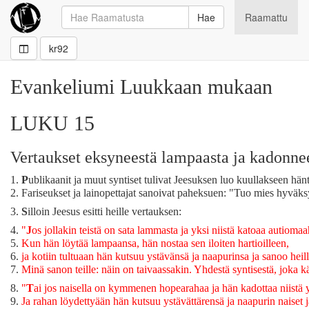
Hae
Raamattu
kr92
Evankeliumi Luukkaan mukaan
LUKU 15
Vertaukset eksyneestä lampaasta ja kadonne
1.
P
ublikaanit ja muut syntiset tulivat Jeesuksen luo kuullakseen hänt
2.
Fariseukset ja lainopettajat sanoivat paheksuen: "Tuo mies hyväks
3.
S
illoin Jeesus esitti heille vertauksen:
4.
"
J
os jollakin teistä on sata lammasta ja yksi niistä katoaa autiom
5.
Kun hän löytää lampaansa, hän nostaa sen iloiten hartioilleen,
6.
ja kotiin tultuaan hän kutsuu ystävänsä ja naapurinsa ja sanoo heill
7.
Minä sanon teille: näin on taivaassakin. Yhdestä syntisestä, joka
8.
"
T
ai jos naisella on kymmenen hopearahaa ja hän kadottaa niistä yh
9.
Ja rahan löydettyään hän kutsuu ystävättärensä ja naapurin naiset j