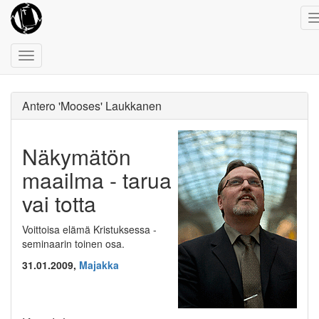
Toggle
navigation
Antero 'Mooses' Laukkanen
Näkymätön
maailma - tarua
vai totta
Voittoisa elämä Kristuksessa -
seminaarin toinen osa.
31.01.2009,
Majakka