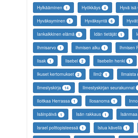
Hylkääminen
Hyökkäys
Hyvä isä
1
4
Hyväksyminen
Hyväksyntä
Hyvät
1
6
Iankaikkinen elämä
Idän tietäjät
I
1
1
Ihmisarvo
Ihmisen alku
Ihmisen 
1
1
Iisak
Iisebel
Iisebelin henki
1
2
1
Ikuset kertomukset
Ilm2
Ilmaista
2
1
Ilmestyskirja
Ilmestyskirjan seurakunnat
14
Iloitkaa Herrassa
Ilosanoma
Inn
1
1
Isäinpäivä
Isän rakkaus
Isänma
1
1
Israel polttopisteessä
Istua kävellä
1
1