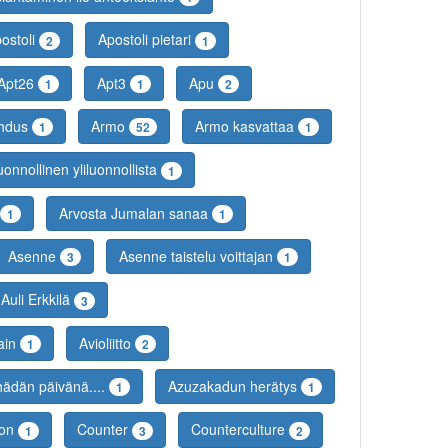
ostoli
Apostoli pietari
2
1
Apt26
Apt3
Apu
1
1
2
hdus
Armo
Armo kasvattaa
1
52
1
luonnollinen yliluonnollista
1
Arvosta Jumalan sanaa
1
1
Asenne
Asenne taistelu voittajan
3
1
Auli Erkkilä
3
ain
Avioliitto
1
2
ädän päivänä....
Azuzakadun herätys
1
1
son
Counter
Counterculture
1
3
2