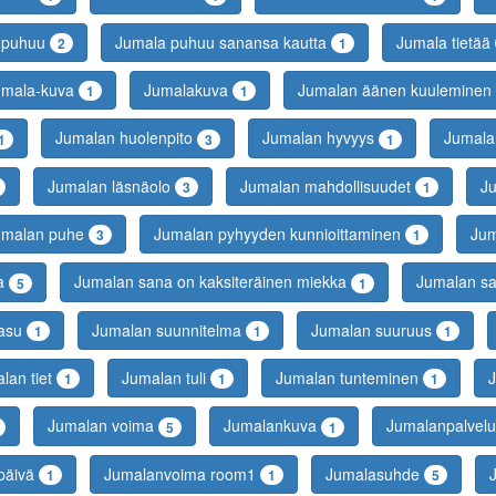
 puhuu
Jumala puhuu sanansa kautta
Jumala tietää
2
1
umala-kuva
Jumalakuva
Jumalan äänen kuuleminen
1
1
Jumalan huolenpito
Jumalan hyvyys
Jumala
1
3
1
Jumalan läsnäolo
Jumalan mahdollisuudet
J
3
1
umalan puhe
Jumalan pyhyyden kunnioittaminen
Jum
3
1
na
Jumalan sana on kaksiteräinen miekka
Jumalan sa
5
1
-asu
Jumalan suunnitelma
Jumalan suuruus
1
1
1
lan tiet
Jumalan tuli
Jumalan tunteminen
1
1
1
Jumalan voima
Jumalankuva
Jumalanpalvel
5
1
ypäivä
Jumalanvoima room1
Jumalasuhde
1
1
5