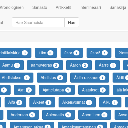
Kronologinen
Sanasto
Artikkelit
Interlineaari
Sanakirja
at
Hae
inttilaiskirje
1tim
2kor
2kor5
2tes
3
3
1
1
Aamu
aamuvieras
Aaron
Aarre
1
2
2
1
Ahdistukset
Ahdistus
Äidin rakkaus
Äidit
1
3
1
s
Ajat
Ajattelutapa
Ajatukset
älä la
1
2
1
2
Alfa
Alkeet
Alkeisvoimat
Alku
2
1
1
1
Anderson
Animaatio
Anominen
Ans
1
1
3
Antamisen aikaa
Anteeksiantaminen
Anteeks
7
4
5