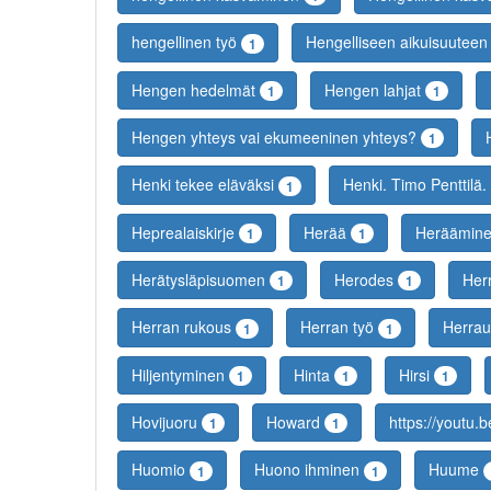
hengellinen työ
Hengelliseen aikuisuutee
1
Hengen hedelmät
Hengen lahjat
1
1
Hengen yhteys vai ekumeeninen yhteys?
1
Henki tekee eläväksi
Henki. Timo Penttilä
1
Heprealaiskirje
Herää
Heräämin
1
1
Herätysläpisuomen
Herodes
Her
1
1
Herran rukous
Herran työ
Herra
1
1
Hiljentyminen
Hinta
Hirsi
1
1
1
Hovijuoru
Howard
https://youtu
1
1
Huomio
Huono ihminen
Huume
1
1