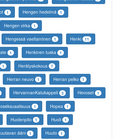
not
Hengen hedelmä
1
1
Hengen virka
1
Hengessä vaeltaminen
Henki
1
11
aste
Henkinen tuska
1
1
Herätyskokous
1
7
Herran neuvo
Herran pelko
1
1
HervannanKatukappeli
Hevoset
3
1
oseksuaalisuus
Hopea
1
1
Huolenpito
Huoli
1
1
uutavan ääni
Huuto
1
1