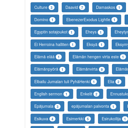
Culture
Daavid
Damaskos
3
7
1
Domino
EbenezerExodus Lightle
1
1
Egyptin sotajoukot
Eheys
Eheyty
1
1
Ei Herroina halliten
Eksyä
Eksym
1
1
Elämä elää
Elämän hengen virta este
1
1
Elämänpyörä
Elämänvirta
Elämän
1
9
Elbailu Jumalan tuli PyhäHenki
Elia
1
2
English sermon
Enkelit
Ennustuk
1
2
Epäjumala
epäjumalan palvonta
3
1
Esikuva
Esimerkki
Esirukoilija
4
5
1