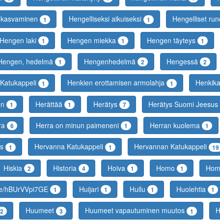
n kasvaminen
Hengelliseksi aikuiseksi
Hengelliset ru
1
1
Hengen laki
Hengen miekka
Hengen täyteys
1
1
1
Hengen, hedelmä
Hengenhedelmä
Hengessä
1
2
2
. Katukappeli
Henkien erottamisen armolahja
Henkik
1
1
en
Herättää
Herätys
Herätys Suomi Jeesus
1
1
7
ra
Herra on minun paimeneni
Herran kuolema
6
1
1
us
Hervanna Katukappeli
Hervannan Katukappeli
1
1
19
Hiskia
Historia
Hoiva
Homo
Hom
2
4
1
1
.be/hBUrVVpi7GE
Huijari
Hullu
Huolehtia
1
1
1
1
Huumeet
Huumeet vapautuminen muutos
H
2
3
1