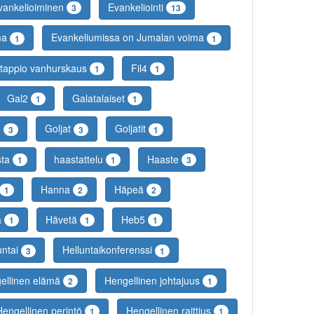
vankelioiminen
Evankeliointi
3
13
ma
Evankeliumissa on Jumalan voima
1
1
o tappio vanhurskaus
Fil4
1
1
Gal2
Galatalaiset
1
1
n
Goljat
Goljatit
3
3
1
sta
haastattelu
Haaste
1
1
3
Hanna
Häpeä
1
2
2
a
Hävetä
Heb5
1
1
1
untai
Helluntaikonferenssi
3
1
ellinen elämä
Hengellinen johtajuus
2
1
Hengellinen perintö
Hengellinen raittius
1
1