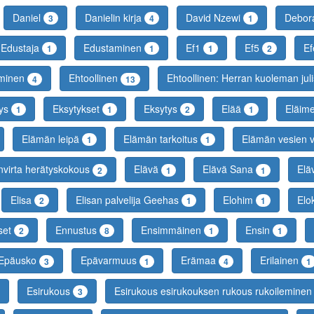
Daniel
Danielin kirja
David Nzewi
Debo
3
4
1
Edustaja
Edustaminen
Ef1
Ef5
Ef
1
1
1
2
minen
Ehtoollinen
Ehtoollinen: Herran kuoleman jul
4
13
ys
Eksytykset
Eksytys
Elää
Eläim
1
1
2
1
Elämän leipä
Elämän tarkoitus
Elämän vesien v
1
1
virta herätyskokous
Elävä
Elävä Sana
Elä
2
1
1
Elisa
Elisan palvelija Geehas
Elohim
Elo
2
1
1
set
Ennustus
Ensimmäinen
Ensin
2
8
1
1
Epäusko
Epävarmuus
Erämaa
Erilainen
3
1
4
1
Esirukous
Esirukous esirukouksen rukous rukoilemin
3