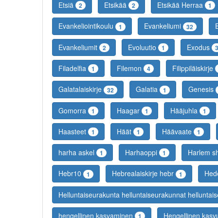
Etsiä
Etsikää
Etsikää Herraa
2
2
1
Evankeliointikoulu
Evankeliumi
1
32
Evankeliumit
Evoluutio
Exodus
2
1
Filadelfia
Filemon
Filippiläiskirje
1
4
Galatalaiskirje
Galatia
Genesis
32
1
Gomorra
Haagar
Hääjuhla
1
1
1
Haasteet
Häät
Häävaate
1
1
1
harha askel
Harhaoppi
Harlem s
1
1
Hebr10
Hebrealaiskirje hebr
Hed
1
1
Helluntaiseurakunta helluntaiseurakunnat helluntai
hengellinen kasvaminen
Hengellinen kas
1