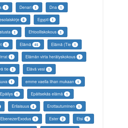
ra
Denari
Dna
1
1
1
esolaiskirje
Egypti
8
1
istusta
Ehtoolliskokous
1
1
et
Elämä
Elämä (Tie
1
45
1
irrat
Elämän virta herätyskokous
1
1
vä tie
Elävä vesi
1
1
kuva
emme vaella lihan mukaan
1
1
Epäilys
Epäitsekäs elämä
1
1
Erilaisuus
Erottautuminen
4
1
en EbenezerExodus
Ester
Etsi
1
2
1