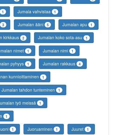
Jumala vahvistaa
1
1
Jumalan ääni
Jumalan apu
3
5
1
n kirkkaus
Jumalan koko sota-asu
2
1
umalan nimet
Jumalan nimi
1
1
alan pyhyys
Jumalan rakkaus
1
4
nan kunnioittaminen
1
Jumalan tahdon tunteminen
1
Jumalan työ meissä
1
us
1
Juoni
Juoruaminen
Juuret
1
1
1