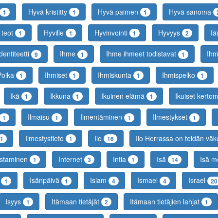
Hyvä kristitty
Hyvä paimen
Hyvä sanoma
1
1
1
 teot
Hyville
Hyvinvointi
Hyvyys
Iä
1
1
1
2
dentiteetti
Ihme
Ihme ihmeet todistavat
Ih
9
1
1
Poika
Ihmiset
Ihmiskunta
Ihmispelko
1
1
1
1
Ikä
Ikkuna
Ikuinen elämä
Ikuiset kerto
1
1
1
Ilmaisu
Ilmentäminen
Ilmestykset
1
1
1
1
Ilmestystieto
Ilo
Ilo Herrassa on teidän vä
1
1
16
ostaminen
Internet
Intia
Isä
Isä m
1
3
1
14
a
Isänpäivä
Islam
Ismael
Israel
1
1
4
4
20
Isyys
Itämaan tietäjät
Itämaan tietäjien lahjat
1
2
1