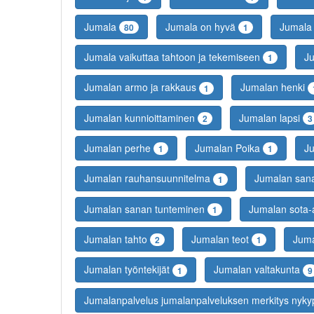
Jumala
Jumala on hyvä
Jumala
80
1
Jumala vaikuttaa tahtoon ja tekemiseen
J
1
Jumalan armo ja rakkaus
Jumalan henki
1
Jumalan kunnioittaminen
Jumalan lapsi
2
3
Jumalan perhe
Jumalan Poika
J
1
1
Jumalan rauhansuunnitelma
Jumalan sa
1
Jumalan sanan tunteminen
Jumalan sota
1
Jumalan tahto
Jumalan teot
Juma
2
1
Jumalan työntekijät
Jumalan valtakunta
1
9
Jumalanpalvelus jumalanpalveluksen merkitys nyk