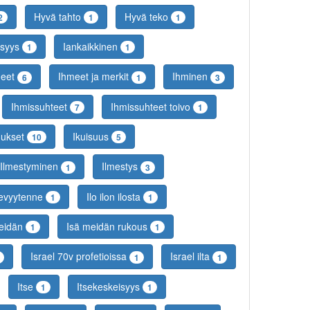
Hyvä tahto
Hyvä teko
2
1
1
isyys
Iankaikkinen
1
1
meet
Ihmeet ja merkit
Ihminen
6
1
3
Ihmissuhteet
Ihmissuhteet toivo
7
1
mukset
Ikuisuus
10
5
Ilmestyminen
Ilmestys
1
3
kevyytenne
Ilo ilon ilosta
1
1
eidän
Isä meidän rukous
1
1
Israel 70v profetioissa
Israel ilta
1
1
Itse
Itsekeskeisyys
1
1