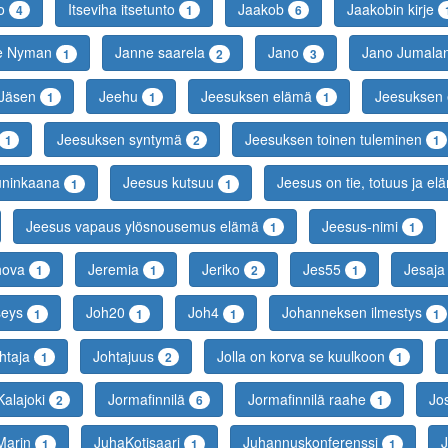
to
Itseviha itsetunto
Jaakob
Jaakobin kirje
4
1
6
e Nyman
Janne saarela
Jano
Jano Jumala
1
2
3
Jäsen
Jeehu
Jeesuksen elämä
Jeesuksen 
1
1
1
Jeesuksen syntymä
Jeesuksen toinen tuleminen
1
2
1
uninkaana
Jeesus kutsuu
Jeesus on tie, totuus ja e
1
1
Jeesus vapaus ylösnousemus elämä
Jeesus-nimi
1
1
hova
Jeremia
Jeriko
Jes55
Jesaj
1
1
2
1
seys
Joh20
Joh4
Johanneksen ilmestys
1
1
1
1
htaja
Johtajuus
Jolla on korva se kuulkoon
1
2
1
Kalajoki
Jormafinnilä
Jormafinnilä raahe
Jo
2
6
1
Marin
JuhaKotisaari
Juhannuskonferenssi
J
1
1
1