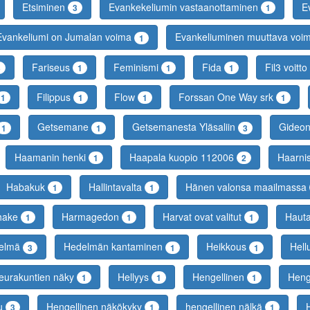
Etsiminen
Evankekeliumin vastaanottaminen
E
3
1
Evankeliumi on Jumalan voima
Evankeliuminen muuttava voi
1
Fariseus
Feminismi
Fida
Fil3 voitt
3
1
1
1
Filippus
Flow
Forssan One Way srk
1
1
1
1
Getsemane
Getsemanesta Yläsaliin
Gideo
1
1
3
Haamanin henki
Haapala kuopio 112006
Haarni
1
2
Habakuk
Hallintavalta
Hänen valonsa maailmassa
1
1
hake
Harmagedon
Harvat ovat valitut
Haut
1
1
1
elmä
Hedelmän kantaminen
Heikkous
Hell
3
1
1
seurakuntien näky
Hellyys
Hengellinen
Heng
1
1
1
vu
Hengellinen näkökyky
hengellinen nälkä
3
1
1