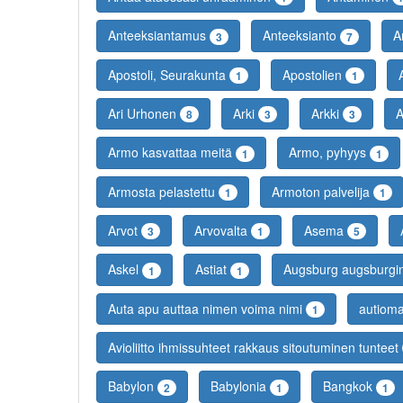
Anteeksiantamus
Anteeksianto
A
3
7
Apostoli, Seurakunta
Apostolien
1
1
Ari Urhonen
Arki
Arkki
A
8
3
3
Armo kasvattaa meitä
Armo, pyhyys
1
1
Armosta pelastettu
Armoton palvelija
1
1
Arvot
Arvovalta
Asema
3
1
5
Askel
Astiat
Augsburg augsburgin 
1
1
Auta apu auttaa nimen voima nimi
autiom
1
Avioliitto ihmissuhteet rakkaus sitoutuminen tunteet
Babylon
Babylonia
Bangkok
2
1
1