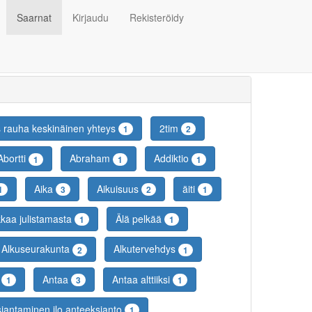
Saarnat
Kirjaudu
Rekisteröidy
s rauha keskinäinen yhteys
2tim
1
2
Abortti
Abraham
Addiktio
1
1
1
Aika
Aikuisuus
äiti
1
3
2
1
kkaa julistamasta
Älä pelkää
1
1
Alkuseurakunta
Alkutervehdys
2
1
a
Antaa
Antaa alttiiksi
1
3
1
iantaminen ilo anteeksianto
1