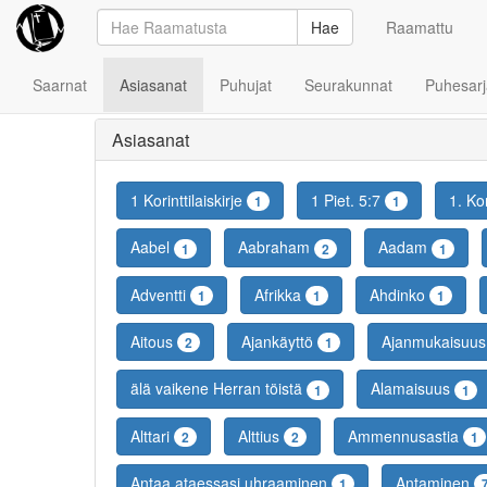
Hae
Raamattu
Saarnat
Asiasanat
Puhujat
Seurakunnat
Puhesarj
Asiasanat
1 Korinttilaiskirje
1 Piet. 5:7
1. Kor
1
1
Aabel
Aabraham
Aadam
1
2
1
Adventti
Afrikka
Ahdinko
1
1
1
Aitous
Ajankäyttö
Ajanmukaisuu
2
1
älä vaikene Herran töistä
Alamaisuus
1
1
Alttari
Alttius
Ammennusastia
2
2
1
Antaa ataessasi uhraaminen
Antaminen
1