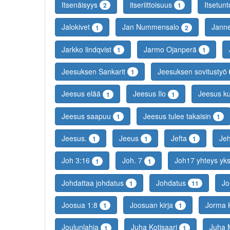
Itsenäisyys
itseriittoisuus
Itsetun
2
1
Jalokivet
Jan Nummensalo
Jann
1
2
Jarkko lindqvist
Jarmo Ojanperä
1
1
Jeesuksen Sankarit
Jeesuksen sovitustyö
1
Jeesus elää
Jeesus Ilo
Jeesus k
1
1
Jeesus saapuu
Jeesus tulee takaisin
1
1
Jeesus.
Jeeus
Jefta
Je
1
1
1
Joh 3:16
Joh. 7
Joh17 yhteys yk
1
1
Johdattaa johdatus
Johdatus
Jo
1
11
Joosua 1:8
Joosuan kirja
Jorma 
1
1
Joulunlahja
Juha Kotisaari
Juha 
1
1