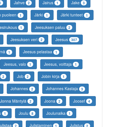
Jahve
Jairus
Jake
1
2
1
3
n puoleen
Järki
Järki tunteet
1
1
1
esirukous
Jeesuksen paluu
1
2
Jeesuksen veri
Jeesus
2
307
lämä
Jeesus pelastaa
1
1
Jeesus, valo
Jeesus, voittaja
1
1
a
Job
Jobin kirja
2
2
1
Johannes
Johannes Kastaja
2
3
Jonna Mäntylä
Joona
Joosef
2
2
4
s
Joulu
Joulunaika
1
8
1
ulistaa
Julistaminen
Julistus
2
1
2