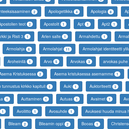
nteeksisaaminen
Apologetiikka
Apologia
Ap
2
4
8
Apostolien teot
Apostolit
Apt
Apt2
2
1
1
1
rkki ja Risti 3
Arlen salte
Armahdettu
Arma
1
1
1
Armolahja
Armolahjat
Armolahjat identiteetti yli
6
11
Aroheinilä
Arvo
Arvokas
arvokas puhe
1
5
3
Asema Kristuksessa
Asema kristuksessa asemamme
2
1
tunnustus kirkko kapituli
Auki
Auktoriteetti
1
1
3
aa
Auttaminen
Autuas
Avaimet
Av
1
1
1
1
Avoliitto
Avosuhde
Avuksesi huuda minua h
1
1
1
Bileam
Bileamin oppi
Booas
Christen
2
2
1