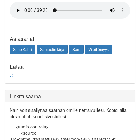
Asiasanat
Simo Kahri
Samuelin kirja
Sam
Vilpittömyys
Lataa
Linkitä saarna
Näin voit sisällyttää saarnan omille nettisivuillesi. Kopioi alla
oleva html- koodi sivustollesi.