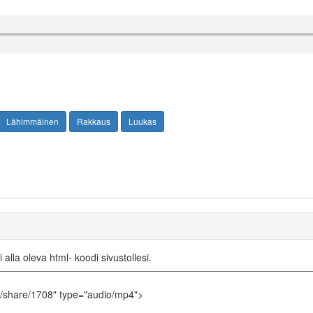
Lähimmäinen
Rakkaus
Luukas
i alla oleva html- koodi sivustollesi.