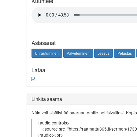
Kuuntele
Asiasanat
Uhrautuminen
Palveleminen
Jeesus
Pelastus
Lataa
Linkitä saarna
Näin voit sisällyttää saarnan omille nettisivuillesi. Kopio