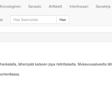
Kronologinen
Sanasto
Artikkelit
Interlineaari
Sanakirja
at
Hae
ankalalta, lähempää katsoen jopa ristiriitaiselta. Mukavuusalueelta lä
rtenillassa.