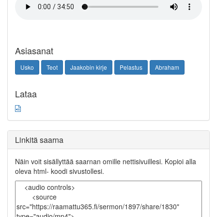
Asiasanat
Usko
Teot
Jaakobin kirje
Pelastus
Abraham
Lataa
Linkitä saarna
Näin voit sisällyttää saarnan omille nettisivuillesi. Kopioi alla
oleva html- koodi sivustollesi.