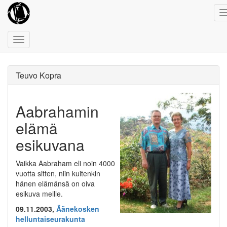
Toggle
navigation
Teuvo Kopra
Aabrahamin
elämä
esikuvana
Vaikka Aabraham eli noin 4000
vuotta sitten, niin kuitenkin
hänen elämänsä on oiva
esikuva meille.
09.11.2003,
Äänekosken
helluntaiseurakunta