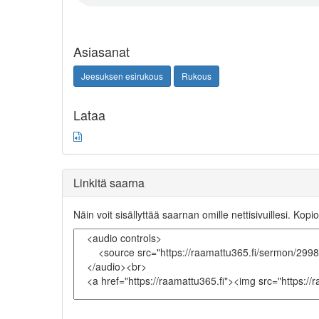
Asiasanat
Jeesuksen esirukous
Rukous
Lataa
Linkitä saarna
Näin voit sisällyttää saarnan omille nettisivuillesi. Kopio