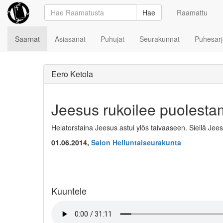
Hae
Raamattu
Saarnat
Asiasanat
Puhujat
Seurakunnat
Puhesarj
Eero Ketola
Jeesus rukoilee puolest
Helatorstaina Jeesus astui ylös taivaaseen. Siellä J
01.06.2014,
Salon Helluntaiseurakunta
Kuuntele