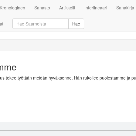
Kronologinen
Sanasto
Artikkelit
Interlineaari
Sanakirja
at
Hae
amme
eesus tekee työtään meidän hyväksenne. Hän rukoilee puolestamme ja pu