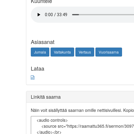
Kuuntele
Asiasanat
Jumala
Valtakunta
Vertaus
Vuorisaarna
Lataa
Linkitä saarna
Näin voit sisällyttää saarnan omille nettisivuillesi. Kopio