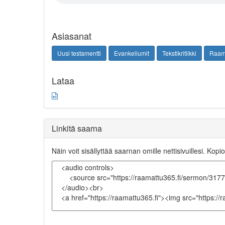
Asiasanat
Uusi testamentti
Evankeliumit
Tekstikritiikki
Raama
Lataa
Linkitä saarna
Näin voit sisällyttää saarnan omille nettisivuillesi. Kopio