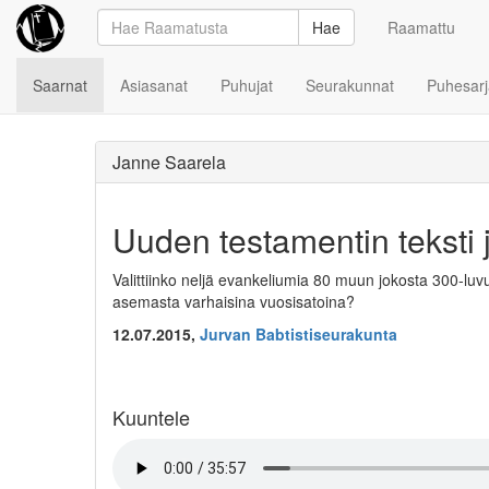
Hae
Raamattu
Saarnat
Asiasanat
Puhujat
Seurakunnat
Puhesarj
Janne Saarela
Uuden testamentin teksti j
Valittiinko neljä evankeliumia 80 muun jokosta 300-luvu
asemasta varhaisina vuosisatoina?
12.07.2015,
Jurvan Babtistiseurakunta
Kuuntele