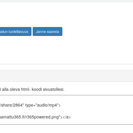
tun luotettavuus
Janne saarela
i alla oleva html- koodi sivustollesi.