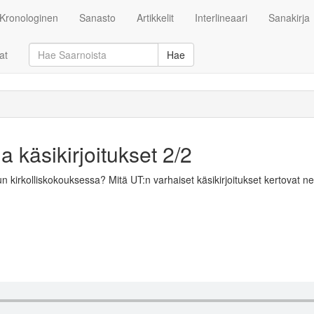
Kronologinen
Sanasto
Artikkelit
Interlineaari
Sanakirja
at
Hae
a käsikirjoitukset 2/2
n kirkolliskokouksessa? Mitä UT:n varhaiset käsikirjoitukset kertovat n