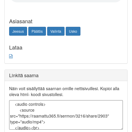
Asiasanat
Jeesus
Päätös
Valinta
Usko
Lataa
Linkitä saarna
Näin voit sisällyttää saarnan omille nettisivuillesi. Kopioi alla
oleva html- koodi sivustollesi.