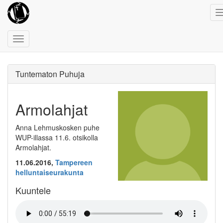
Toggle
navigation
Tuntematon Puhuja
Armolahjat
Anna Lehmuskosken puhe
WUP-illassa 11.6. otsikolla
Armolahjat.
11.06.2016,
Tampereen
helluntaiseurakunta
Kuuntele