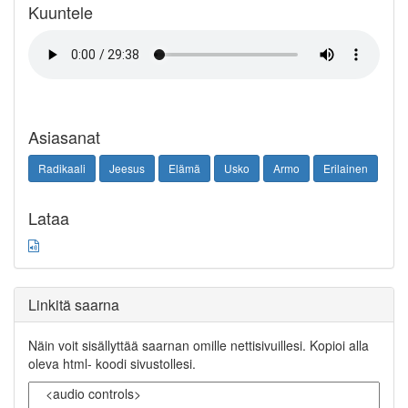
Kuuntele
Asiasanat
Radikaali
Jeesus
Elämä
Usko
Armo
Erilainen
Lataa
Linkitä saarna
Näin voit sisällyttää saarnan omille nettisivuillesi. Kopioi alla
oleva html- koodi sivustollesi.