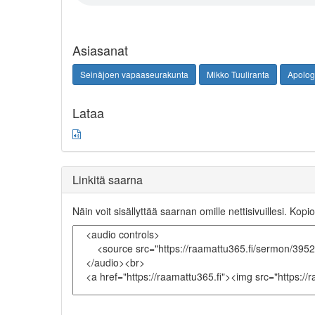
Asiasanat
Seinäjoen vapaaseurakunta
Mikko Tuuliranta
Apolog
Lataa
Linkitä saarna
Näin voit sisällyttää saarnan omille nettisivuillesi. Kopio