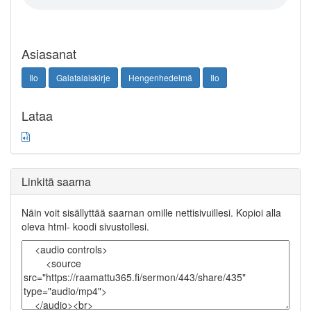
Asiasanat
Ilo
Galatalaiskirje
Hengenhedelmä
Ilo
Lataa
Linkitä saarna
Näin voit sisällyttää saarnan omille nettisivuillesi. Kopioi alla
oleva html- koodi sivustollesi.