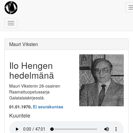
Toggle
navigation
Mauri Viksten
Ilo Hengen
hedelmänä
Mauri Vikstenin 28-osainen
Raamattuopetussarja
Galatalaiskirjeestä.
01.01.1970,
Ei seurakuntaa
Kuuntele