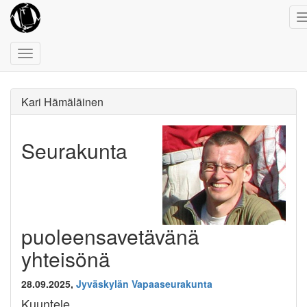
Toggle
navigation
Kari Hämäläinen
Seurakunta
puoleensavetävänä
yhteisönä
28.09.2025,
Jyväskylän Vapaaseurakunta
Kuuntele