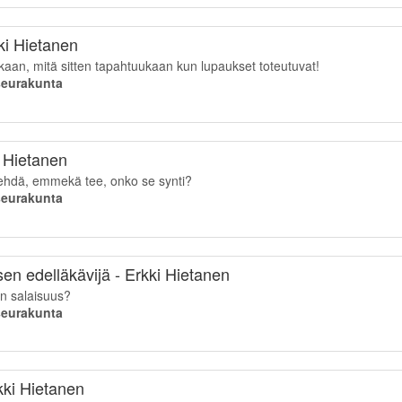
ki Hietanen
ikaan, mitä sitten tapahtuukaan kun lupaukset toteutuvat!
iseurakunta
i Hietanen
tehdä, emmekä tee, onko se synti?
iseurakunta
n edelläkävijä - Erkki Hietanen
n salaisuus?
iseurakunta
kki Hietanen