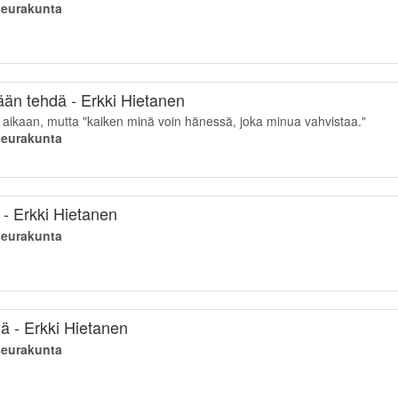
iseurakunta
tään tehdä - Erkki Hietanen
ikaan, mutta "kaiken minä voin hänessä, joka minua vahvistaa."
iseurakunta
- Erkki Hietanen
iseurakunta
iä - Erkki Hietanen
iseurakunta