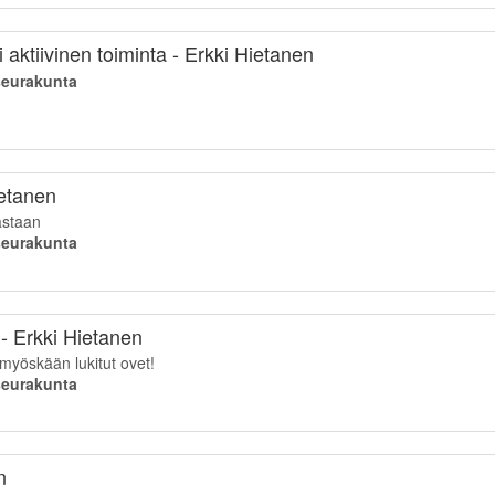
aktiivinen toiminta - Erkki Hietanen
iseurakunta
ietanen
astaan
iseurakunta
i - Erkki Hietanen
 myöskään lukitut ovet!
iseurakunta
n