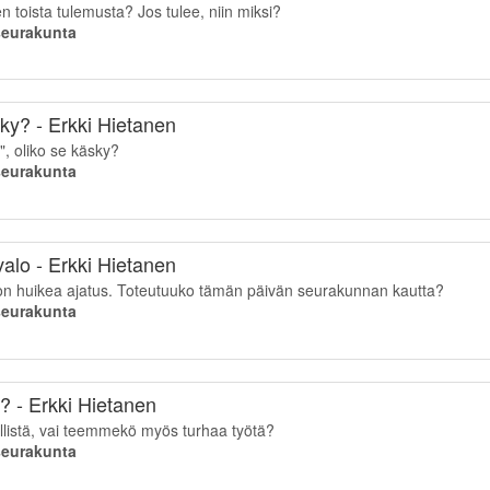
toista tulemusta? Jos tulee, niin miksi?
iseurakunta
ky? - Erkki Hietanen
", oliko se käsky?
iseurakunta
alo - Erkki Hietanen
on huikea ajatus. Toteutuuko tämän päivän seurakunnan kautta?
iseurakunta
ä? - Erkki Hietanen
llistä, vai teemmekö myös turhaa työtä?
iseurakunta