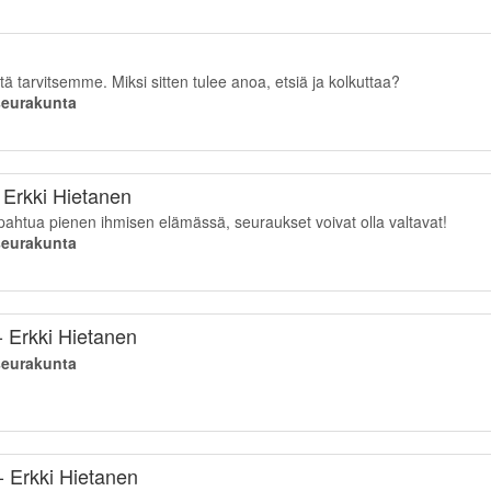
tä tarvitsemme. Miksi sitten tulee anoa, etsiä ja kolkuttaa?
iseurakunta
 Erkki Hietanen
ahtua pienen ihmisen elämässä, seuraukset voivat olla valtavat!
iseurakunta
 Erkki Hietanen
iseurakunta
- Erkki Hietanen