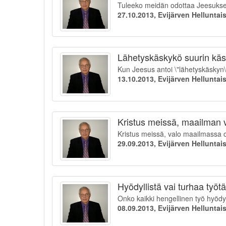
Tuleeko meidän odottaa Jeesuksen 
27.10.2013, Evijärven Hellunta
Lähetyskäskykö suurin käs
Kun Jeesus antoi \"lähetyskäskyn\
13.10.2013, Evijärven Hellunta
Kristus meissä, maailman v
Kristus meissä, valo maailmassa 
29.09.2013, Evijärven Hellunta
Hyödyllistä vai turhaa työt
Onko kaikki hengellinen työ hyödy
08.09.2013, Evijärven Hellunta