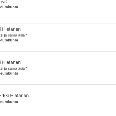
uoli?
iseurakunta
ki Hietanen
ksi ja sama asia?
iseurakunta
ki Hietanen
ksi ja sama asia?
iseurakunta
rkki Hietanen
iseurakunta