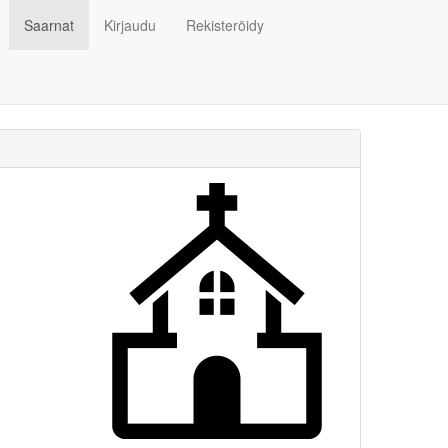
Saarnat
Kirjaudu
Rekisteröidy