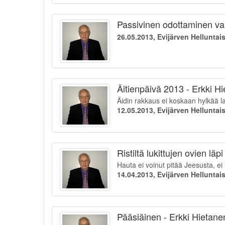
Passivinen odottaminen vai 
26.05.2013, Evijärven Hellunta
Äitienpäivä 2013 - Erkki H
Äidin rakkaus ei koskaan hylkää l
12.05.2013, Evijärven Hellunta
Ristiltä lukittujen ovien läp
Hauta ei voinut pitää Jeesusta, ei
14.04.2013, Evijärven Hellunta
Pääsiäinen - Erkki Hietane