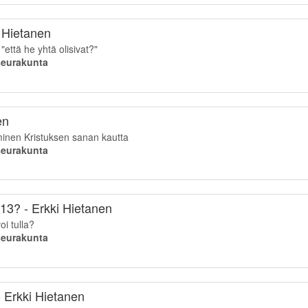
i Hietanen
"että he yhtä olisivat?"
iseurakunta
en
minen Kristuksen sanan kautta
iseurakunta
13? - Erkki Hietanen
oi tulla?
iseurakunta
- Erkki Hietanen