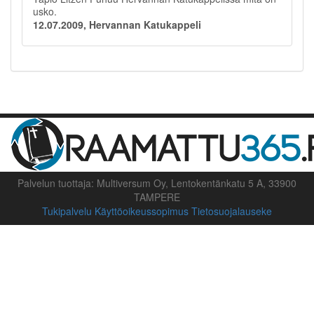
usko.
12.07.2009, Hervannan Katukappeli
Palvelun tuottaja: Multiversum Oy, Lentokentänkatu 5 A, 33900
TAMPERE
Tukipalvelu
Käyttöoikeussopimus
Tietosuojalauseke