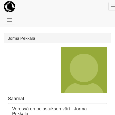
Toggle
navigation
Jorma Pekkala
Saarnat
Veressä on pelastuksen väri - Jorma
Pekkala