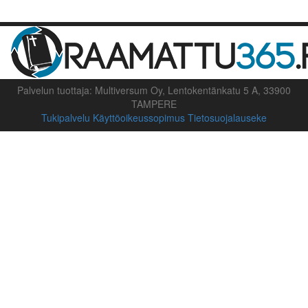
Palvelun tuottaja: Multiversum Oy, Lentokentänkatu 5 A, 33900
TAMPERE
Tukipalvelu
Käyttöoikeussopimus
Tietosuojalauseke