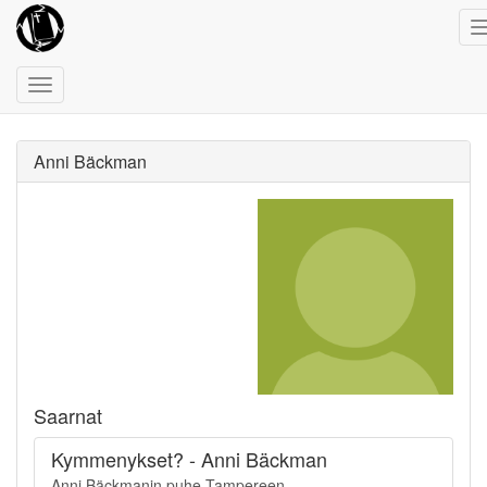
Toggle
navigation
Anni Bäckman
Saarnat
Kymmenykset? - Anni Bäckman
Anni Bäckmanin puhe Tampereen