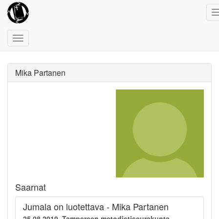
Toggle
navigation
Mika Partanen
Saarnat
Jumala on luotettava - Mika Partanen
25.08.2019, Tampereen metodistiseurakunta