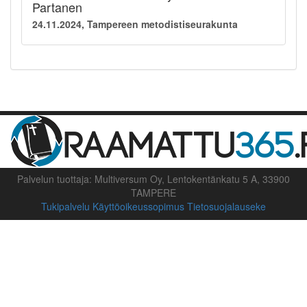
Partanen
24.11.2024, Tampereen metodistiseurakunta
Palvelun tuottaja: Multiversum Oy, Lentokentänkatu 5 A, 33900
TAMPERE
Tukipalvelu
Käyttöoikeussopimus
Tietosuojalauseke