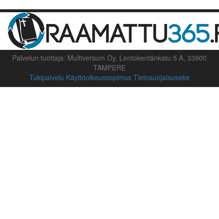
Palvelun tuottaja: Multiversum Oy, Lentokentänkatu 5 A, 33900
TAMPERE
Tukipalvelu
Käyttöoikeussopimus
Tietosuojalauseke