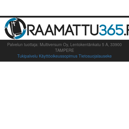
Palvelun tuottaja: Multiversum Oy, Lentokentänkatu 5 A, 33900
TAMPERE
Tukipalvelu
Käyttöoikeussopimus
Tietosuojalauseke