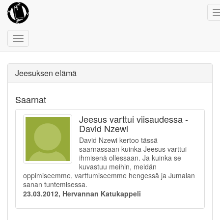
Toggle
navigation
Jeesuksen elämä
Saarnat
Jeesus varttui viisaudessa -
David Nzewi
David Nzewi kertoo tässä
saarnassaan kuinka Jeesus varttui
ihmisenä ollessaan. Ja kuinka se
kuvastuu meihin, meidän
oppimiseemme, varttumiseemme hengessä ja Jumalan
sanan tuntemisessa.
23.03.2012, Hervannan Katukappeli