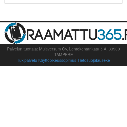
Palvelun tuottaja: Multiversum Oy, Lentokentänkatu 5 A, 33900
TAMPERE
Tukipalvelu
Käyttöoikeussopimus
Tietosuojalauseke