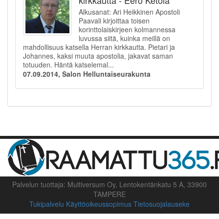
kirkkautta - Eero Ketola
Alkusanat: Ari Heikkinen Apostoli
Paavali kirjoittaa toisen
korinttolaiskirjeen kolmannessa
luvussa siitä, kuinka meillä on
mahdollisuus katsella Herran kirkkautta. Pietari ja
Johannes, kaksi muuta apostolia, jakavat saman
totuuden. Häntä katselemal...
07.09.2014, Salon Helluntaiseurakunta
Palvelun tuottaja: Multiversum Oy, Lentokentänkatu 5 A, 33900
TAMPERE
Tukipalvelu
Käyttöoikeussopimus
Tietosuojalauseke