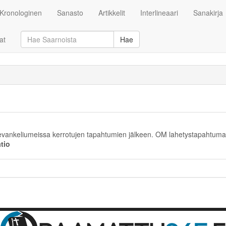
Kronologinen
Sanasto
Artikkelit
Interlineaari
Sanakirja
at
Hae
n evankeliumeissa kerrotujen tapahtumien jälkeen. OM lahetystapahtuma
tio