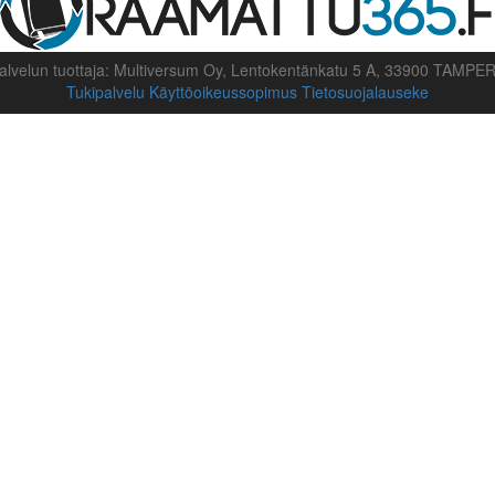
alvelun tuottaja: Multiversum Oy, Lentokentänkatu 5 A, 33900 TAMPE
Tukipalvelu
Käyttöoikeussopimus
Tietosuojalauseke