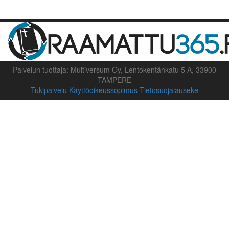
Palvelun tuottaja: Multiversum Oy, Lentokentänkatu 5 A, 33900
TAMPERE
Tukipalvelu
Käyttöoikeussopimus
Tietosuojalauseke