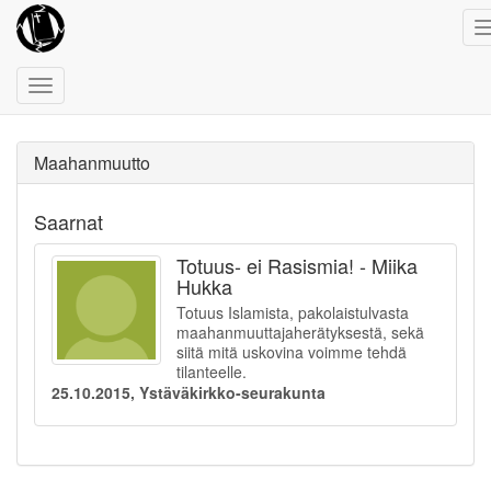
Toggle
navigation
Maahanmuutto
Saarnat
Totuus- ei Rasismia! - Miika
Hukka
Totuus Islamista, pakolaistulvasta
maahanmuuttajaherätyksestä, sekä
siitä mitä uskovina voimme tehdä
tilanteelle.
25.10.2015, Ystäväkirkko-seurakunta