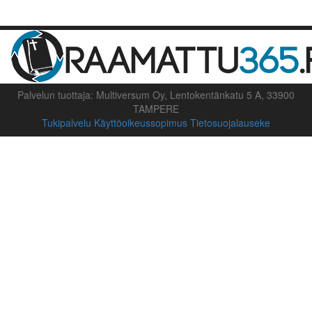
Palvelun tuottaja: Multiversum Oy, Lentokentänkatu 5 A, 33900
TAMPERE
Tukipalvelu
Käyttöoikeussopimus
Tietosuojalauseke