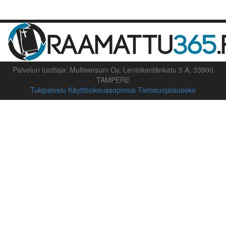
Palvelun tuottaja: Multiversum Oy, Lentokentänkatu 5 A, 33900
TAMPERE
Tukipalvelu
Käyttöoikeussopimus
Tietosuojalauseke