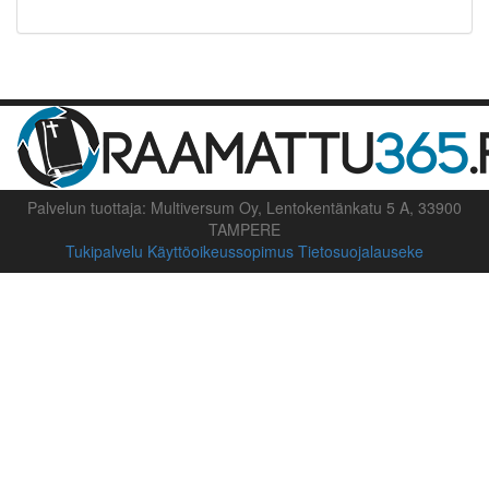
Palvelun tuottaja: Multiversum Oy, Lentokentänkatu 5 A, 33900
TAMPERE
Tukipalvelu
Käyttöoikeussopimus
Tietosuojalauseke