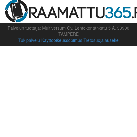
Palvelun tuottaja: Multiversum Oy, Lentokentänkatu 5 A, 33900
TAMPERE
Tukipalvelu
Käyttöoikeussopimus
Tietosuojalauseke