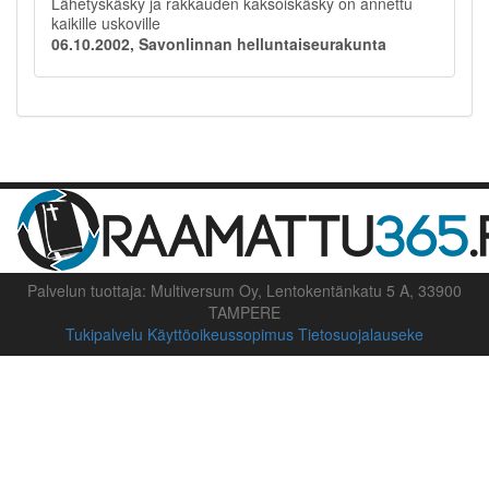
Lähetyskäsky ja rakkauden kaksoiskäsky on annettu
kaikille uskoville
06.10.2002, Savonlinnan helluntaiseurakunta
Palvelun tuottaja: Multiversum Oy, Lentokentänkatu 5 A, 33900
TAMPERE
Tukipalvelu
Käyttöoikeussopimus
Tietosuojalauseke