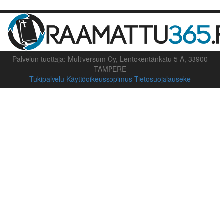
Palvelun tuottaja: Multiversum Oy, Lentokentänkatu 5 A, 33900
TAMPERE
Tukipalvelu
Käyttöoikeussopimus
Tietosuojalauseke