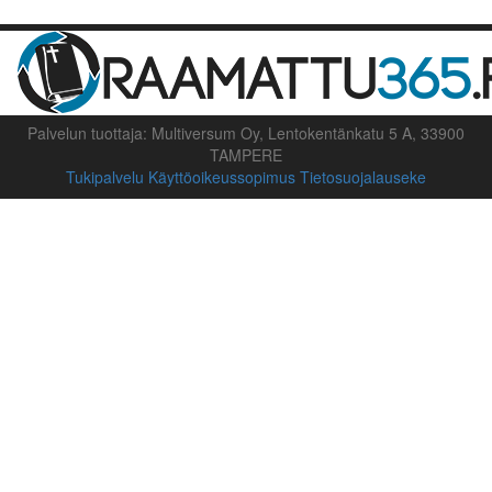
Palvelun tuottaja: Multiversum Oy, Lentokentänkatu 5 A, 33900
TAMPERE
Tukipalvelu
Käyttöoikeussopimus
Tietosuojalauseke