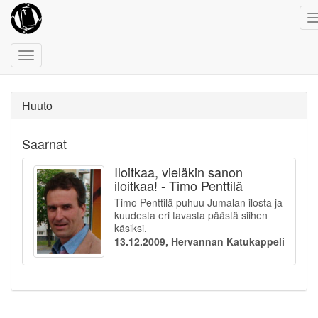
Toggle
navigation
Huuto
Saarnat
Iloitkaa, vieläkin sanon
iloitkaa! - Timo Penttilä
Timo Penttilä puhuu Jumalan ilosta ja
kuudesta eri tavasta päästä siihen
käsiksi.
13.12.2009, Hervannan Katukappeli