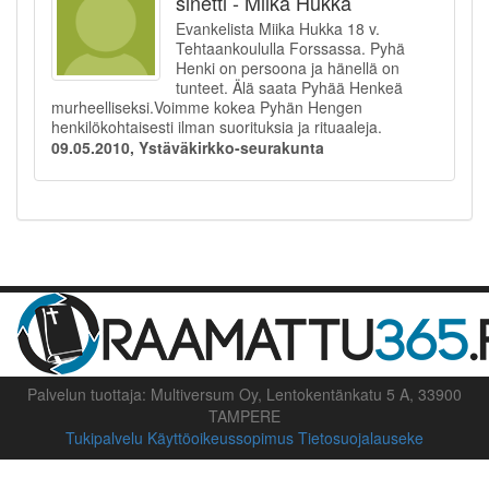
sinetti - Miika Hukka
Evankelista Miika Hukka 18 v.
Tehtaankoululla Forssassa. Pyhä
Henki on persoona ja hänellä on
tunteet. Älä saata Pyhää Henkeä
murheelliseksi.Voimme kokea Pyhän Hengen
henkilökohtaisesti ilman suorituksia ja rituaaleja.
09.05.2010, Ystäväkirkko-seurakunta
Palvelun tuottaja: Multiversum Oy, Lentokentänkatu 5 A, 33900
TAMPERE
Tukipalvelu
Käyttöoikeussopimus
Tietosuojalauseke