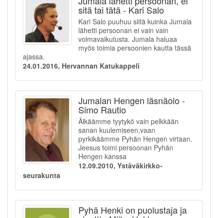
Jumala lähetti persoonan, ei
sitä tai tätä - Kari Salo
Kari Salo puuhuu siitä kuinka Jumala
lähetti persoonan ei vain vain
voimavaikutusta. Jumala haluaa
myös toimia persoonien kautta tässä
ajassa.
24.01.2016, Hervannan Katukappeli
Jumalan Hengen läsnäolo -
Simo Rautio
Älkäämme tyytykö vain pelkkään
sanan kuulemiseen,vaan
pyrkikäämme Pyhän Hengen virtaan.
Jeesus toimi persoonan Pyhän
Hengen kanssa
12.09.2010, Ystäväkirkko-
seurakunta
Pyhä Henki on puolustaja ja