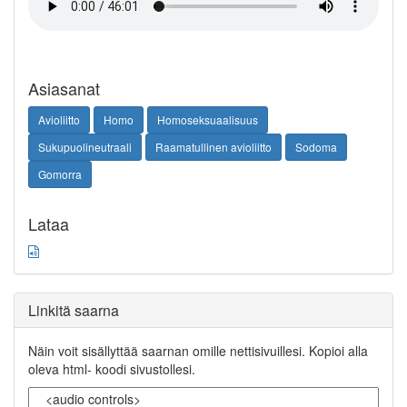
Asiasanat
Avioliitto
Homo
Homoseksuaalisuus
Sukupuolineutraali
Raamatullinen avioliitto
Sodoma
Gomorra
Lataa
Linkitä saarna
Näin voit sisällyttää saarnan omille nettisivuillesi. Kopioi alla
oleva html- koodi sivustollesi.