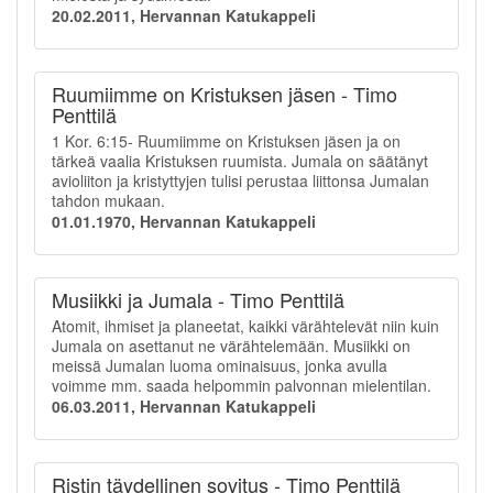
20.02.2011, Hervannan Katukappeli
Ruumiimme on Kristuksen jäsen - Timo
Penttilä
1 Kor. 6:15- Ruumiimme on Kristuksen jäsen ja on
tärkeä vaalia Kristuksen ruumista. Jumala on säätänyt
avioliiton ja kristyttyjen tulisi perustaa liittonsa Jumalan
tahdon mukaan.
01.01.1970, Hervannan Katukappeli
Musiikki ja Jumala - Timo Penttilä
Atomit, ihmiset ja planeetat, kaikki värähtelevät niin kuin
Jumala on asettanut ne värähtelemään. Musiikki on
meissä Jumalan luoma ominaisuus, jonka avulla
voimme mm. saada helpommin palvonnan mielentilan.
06.03.2011, Hervannan Katukappeli
Ristin täydellinen sovitus - Timo Penttilä