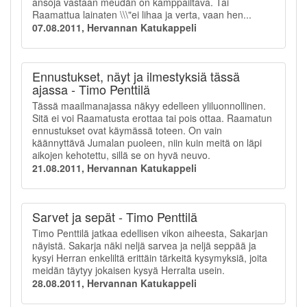
ansoja vastaan meudän on kamppailtava. Tai
Raamattua lainaten \\\"ei lihaa ja verta, vaan hen...
07.08.2011, Hervannan Katukappeli
Ennustukset, näyt ja ilmestyksiä tässä
ajassa - Timo Penttilä
Tässä maailmanajassa näkyy edelleen yliluonnollinen.
Sitä ei voi Raamatusta erottaa tai pois ottaa. Raamatun
ennustukset ovat käymässä toteen. On vain
käännyttävä Jumalan puoleen, niin kuin meitä on läpi
aikojen kehotettu, sillä se on hyvä neuvo.
21.08.2011, Hervannan Katukappeli
Sarvet ja sepät - Timo Penttilä
Timo Penttilä jatkaa edellisen vikon aiheesta, Sakarjan
näyistä. Sakarja näki neljä sarvea ja neljä seppää ja
kysyi Herran enkeliltä erittäin tärkeitä kysymyksiä, joita
meidän täytyy jokaisen kysyä Herralta usein.
28.08.2011, Hervannan Katukappeli