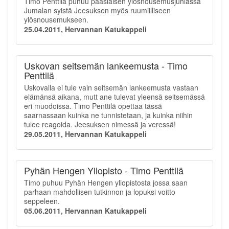
Timo Penttilä puhuu pääsiäisen ylösnousemusjuhlassa
Jumalan syistä Jeesuksen myös ruumiilliseen
ylösnousemukseen.
25.04.2011, Hervannan Katukappeli
Uskovan seitsemän lankeemusta - Timo
Penttilä
Uskovalla ei tule vain seitsemän lankeemusta vastaan
elämänsä aikana, mutt ane tulevat yleensä seitsemässä
eri muodoissa. Timo Penttilä opettaa tässä
saarnassaan kuinka ne tunnistetaan, ja kuinka niihin
tulee reagoida. Jeesuksen nimessä ja veressä!
29.05.2011, Hervannan Katukappeli
Pyhän Hengen Yliopisto - Timo Penttilä
Timo puhuu Pyhän Hengen yliopistosta jossa saan
parhaan mahdollisen tutkinnon ja lopuksi voitto
seppeleen.
05.06.2011, Hervannan Katukappeli