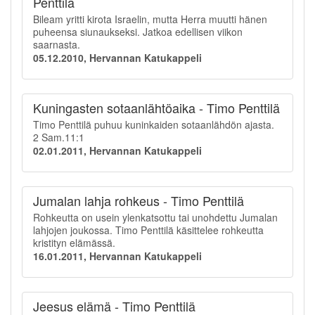
Penttilä
Bileam yritti kirota Israelin, mutta Herra muutti hänen
puheensa siunaukseksi. Jatkoa edellisen viikon
saarnasta.
05.12.2010, Hervannan Katukappeli
Kuningasten sotaanlähtöaika - Timo Penttilä
Timo Penttilä puhuu kuninkaiden sotaanlähdön ajasta.
2 Sam.11:1
02.01.2011, Hervannan Katukappeli
Jumalan lahja rohkeus - Timo Penttilä
Rohkeutta on usein ylenkatsottu tai unohdettu Jumalan
lahjojen joukossa. Timo Penttilä käsittelee rohkeutta
kristityn elämässä.
16.01.2011, Hervannan Katukappeli
Jeesus elämä - Timo Penttilä