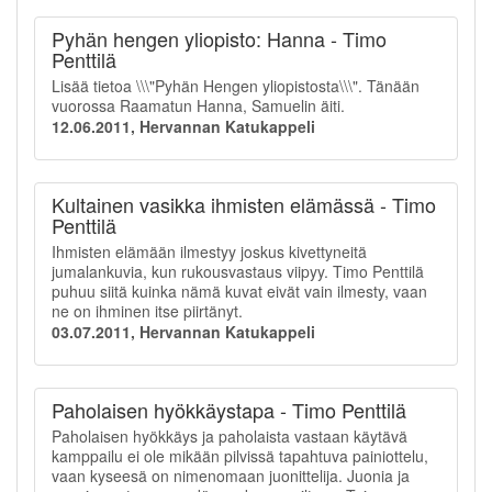
Pyhän hengen yliopisto: Hanna - Timo
Penttilä
Lisää tietoa \\\"Pyhän Hengen yliopistosta\\\". Tänään
vuorossa Raamatun Hanna, Samuelin äiti.
12.06.2011, Hervannan Katukappeli
Kultainen vasikka ihmisten elämässä - Timo
Penttilä
Ihmisten elämään ilmestyy joskus kivettyneitä
jumalankuvia, kun rukousvastaus viipyy. Timo Penttilä
puhuu siitä kuinka nämä kuvat eivät vain ilmesty, vaan
ne on ihminen itse piirtänyt.
03.07.2011, Hervannan Katukappeli
Paholaisen hyökkäystapa - Timo Penttilä
Paholaisen hyökkäys ja paholaista vastaan käytävä
kamppailu ei ole mikään pilvissä tapahtuva painiottelu,
vaan kyseesä on nimenomaan juonittelija. Juonia ja